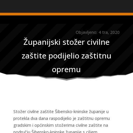
Objavljeno: 4 tra, 2020
Županijski stožer civilne
zaštite podijelio zaštitnu
opremu
Stožer civilne zaštite Šibensko-kninske županije u
protekla dva dana raspodijelio je zaštitnu opremu
gradskim i općinskim stožerima civilne zaštite na
području Šibensko-kninske županije s ciljem