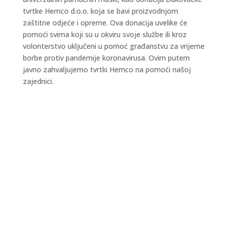
tvrtke Hemco d.o.o. koja se bavi proizvodnjom
zaštitne odjeće i opreme. Ova donacija uvelike će
pomoći svima koji su u okviru svoje službe ili kroz
volonterstvo uključeni u pomoć građanstvu za vrijeme
borbe protiv pandemije koronavirusa. Ovim putem
javno zahvaljujemo tvrtki Hemco na pomoći našoj
zajednici.
Kraljevski grad Knin 26. i 27. rujna postaje
središte outdoor sporta, aktivnog odmora i
obiteljske zabave, u sklopu petog Dalmatia
Šibenik Outdoor Festivala, u organizaciji TZ