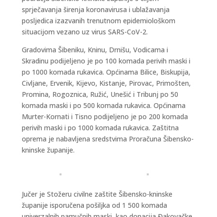
sprječavanja širenja koronavirusa i ublažavanja
posljedica izazvanih trenutnom epidemiološkom
situacijom vezano uz virus SARS-CoV-2.
Gradovima Šibeniku, Kninu, Drnišu, Vodicama i
Skradinu podijeljeno je po 100 komada perivih maski i
po 1000 komada rukavica. Općinama Bilice, Biskupija,
Civljane, Ervenik, Kijevo, Kistanje, Pirovac, Primošten,
Promina, Rogoznica, Ružić, Unešić i Tribunj po 50
komada maski i po 500 komada rukavica. Općinama
Murter-Kornati i Tisno podijeljeno je po 200 komada
perivih maski i po 1000 komada rukavica. Zaštitna
oprema je nabavljena sredstvima Proračuna Šibensko-
kninske županije.
Jučer je Stožeru civilne zaštite Šibensko-kninske
županije isporučena pošiljka od 1 500 komada
univerzalnih pamučnih maski, kao donacija Đakovačke