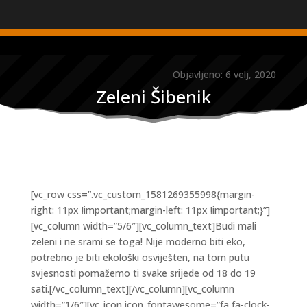
Objavljeno: 6 velj, 2020
Zeleni Šibenik
[vc_row css=”.vc_custom_1581269355998{margin-
right: 11px !important;margin-left: 11px !important;}”]
[vc_column width=”5/6″][vc_column_text]Budi mali
zeleni i ne srami se toga! Nije moderno biti eko,
potrebno je biti ekološki osviješten, na tom putu
svjesnosti pomažemo ti svake srijede od 18 do 19
sati.[/vc_column_text][/vc_column][vc_column
width=”1/6″][vc_icon icon_fontawesome=”fa fa-clock-