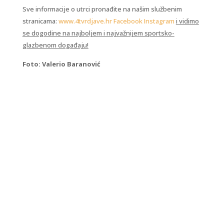
Sve informacije o utrci pronađite na našim službenim
stranicama:
www.4tvrdjave.hr
Facebook
Instagram
i vidimo
se dogodine na najboljem i najvažnijem sportsko-
glazbenom događaju!
Foto: Valerio Baranović
Kraljevski grad Knin 26. i 27. rujna postaje
središte outdoor sporta, aktivnog odmora i
obiteljske zabave, u sklopu petog Dalmatia
Šibenik Outdoor Festivala, u organizaciji TZ
Šibensko-kninske županije i TZ Knin. I ovu godinu
vas očekuju zanimljiva natjecanja u...