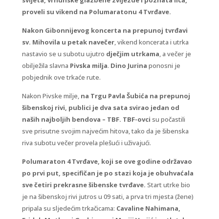
svijeta, vrhunske glazbene zvijezde i poznata lica,
proveli su vikend na Polumaratonu 4 Tvrđave.
Nakon Gibonnijevog koncerta na prepunoj tvrđavi
sv. Mihovila u petak navečer
, vikend koncerata i utrka
nastavio se u subotu ujutro
dječjim utrkama
, a večer je
obilježila slavna
Pivska milja
.
Dino Jurina
ponosni je
pobjednik ove trkaće rute.
Nakon Pivske milje,
na Trgu Pavla Šubića na prepunoj
šibenskoj rivi, publici je dva sata svirao jedan od
naših najboljih bendova – TBF. TBF-ovci
su počastili
sve prisutne svojim najvećim hitova, tako da je šibenska
riva subotu večer provela plešući i uživajući.
Polumaraton 4 Tvrđave, koji se ove godine održavao
po prvi put, specifičan je po stazi koja je obuhvaćala
sve četiri prekrasne šibenske tvrđave.
Start utrke bio
je na šibenskoj rivi jutros u 09 sati, a prva tri mjesta (žene)
pripala su sljedećim trkačicama:
Cavaline Nahimana,