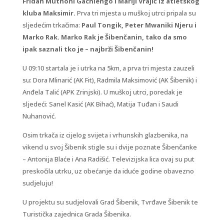
Fridah Muthoni Gachiengo i Mariji Vrajić iz atletskog
kluba Maksimir.
Prva tri mjesta u muškoj utrci pripala su
sljedećim trkačima:
Paul Tongik, Peter Mwaniki Njeru i
Marko Rak. Marko Rak je Šibenčanin, tako da smo
ipak saznali tko je – najbrži Šibenčanin!
U 09:10 startala je i utrka na 5km, a prva tri mjesta zauzeli
su: Dora Mlinarić (AK Fit), Radmila Maksimović (AK Šibenik) i
Anđela Talić (APK Zrinjski). U muškoj utrci, poredak je
sljedeći: Sanel Kasić (AK Bihać), Matija Tuđan i Saudi
Nuhanović.
Osim trkača iz cijelog svijeta i vrhunskih glazbenika, na
vikend u svoj Šibenik stigle su i dvije poznate Šibenčanke
– Antonija Blaće i Ana Radišić. Televizijska lica ovaj su put
preskočila utrku, uz obećanje da iduće godine obavezno
sudjeluju!
U projektu su sudjelovali Grad Šibenik, Tvrđave Šibenik te
Turistička zajednica Grada Šibenika.