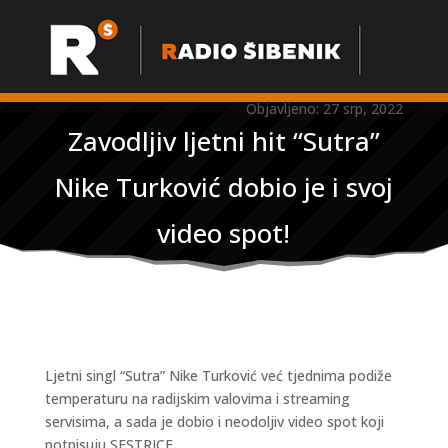
Objavljeno: 27 srp, 2022
Zavodljiv ljetni hit “Sutra”
Nike Turković dobio je i svoj
video spot!
Ljetni singl “Sutra” Nike Turković već tjednima podiže
temperaturu na radijskim valovima i streaming
servisima, a sada je dobio i neodoljiv video spot koji
potpisuju SESTRICE.