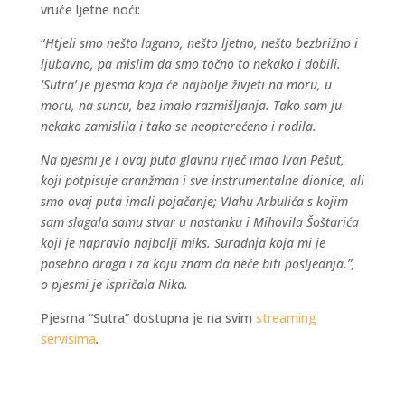
vruće ljetne noći:
“
Htjeli smo nešto lagano, nešto ljetno, nešto bezbrižno i
ljubavno, pa mislim da smo točno to nekako i dobili.
‘Sutra’ je pjesma koja će najbolje živjeti na moru, u
moru, na suncu, bez imalo razmišljanja. Tako sam ju
nekako zamislila i tako se neopterećeno i rodila.
Na pjesmi je i ovaj puta glavnu riječ imao Ivan Pešut,
koji potpisuje aranžman i sve instrumentalne dionice, ali
smo ovaj puta imali pojačanje; Vlahu Arbulića s kojim
sam slagala samu stvar u nastanku i Mihovila Šoštarića
koji je napravio najbolji miks. Suradnja koja mi je
posebno draga i za koju znam da neće biti posljednja.”,
o pjesmi je ispričala Nika.
Pjesma “Sutra” dostupna je na svim
streaming
servisima
.