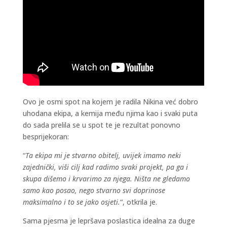
Ovo je osmi spot na kojem je radila Nikina već dobro
uhodana ekipa, a kemija među njima kao i svaki puta
do sada prelila se u spot te je rezultat ponovno
besprijekoran:
“
Ta ekipa mi je stvarno obitelj, uvijek imamo neki
zajednički, viši cilj kad radimo svaki projekt, pa ga i
skupa dišemo i krvarimo za njega. Ništa ne gledamo
samo kao posao, nego stvarno svi doprinose
maksimalno i to se jako osjeti.
“, otkrila je.
Sama pjesma je lepršava poslastica idealna za duge