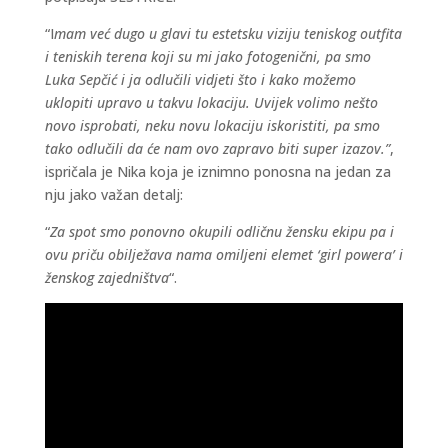
“I
mam već dugo u glavi tu estetsku viziju teniskog outfita
i teniskih terena koji su mi jako fotogenični, pa smo
Luka Sepčić i ja odlučili vidjeti što i kako možemo
uklopiti upravo u takvu lokaciju. Uvijek volimo nešto
novo isprobati, neku novu lokaciju iskoristiti, pa smo
tako odlučili da će nam ovo zapravo biti super izazov.”
,
ispričala je Nika koja je iznimno ponosna na jedan za
nju jako važan detalj:
“
Za spot smo ponovno okupili odličnu žensku ekipu pa i
ovu priču obilježava nama omiljeni elemet ‘girl powera’ i
ženskog zajedništva
“.