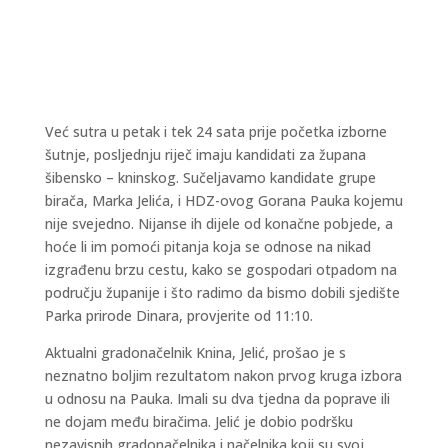
Već sutra u petak i tek 24 sata prije početka izborne
šutnje, posljednju riječ imaju kandidati za župana
šibensko – kninskog. Sučeljavamo kandidate grupe
birača, Marka Jelića, i HDZ-ovog Gorana Pauka kojemu
nije svejedno. Nijanse ih dijele od konačne pobjede, a
hoće li im pomoći pitanja koja se odnose na nikad
izgrađenu brzu cestu, kako se gospodari otpadom na
području županije i što radimo da bismo dobili sjedište
Parka prirode Dinara, provjerite od 11:10.
Aktualni gradonačelnik Knina, Jelić, prošao je s
neznatno boljim rezultatom nakon prvog kruga izbora
u odnosu na Pauka. Imali su dva tjedna da poprave ili
ne dojam među biračima. Jelić je dobio podršku
nezavisnih gradonačelnika i načelnika koji su svoj