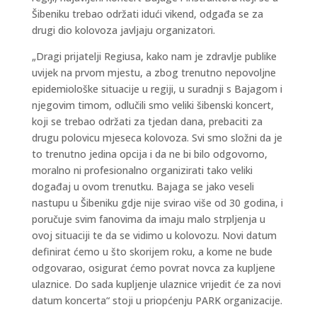
Šibeniku trebao održati idući vikend, odgađa se za
drugi dio kolovoza javljaju organizatori.
„Dragi prijatelji Regiusa, kako nam je zdravlje publike
uvijek na prvom mjestu, a zbog trenutno nepovoljne
epidemiološke situacije u regiji, u suradnji s Bajagom i
njegovim timom, odlučili smo veliki šibenski koncert,
koji se trebao održati za tjedan dana, prebaciti za
drugu polovicu mjeseca kolovoza. Svi smo složni da je
to trenutno jedina opcija i da ne bi bilo odgovorno,
moralno ni profesionalno organizirati tako veliki
događaj u ovom trenutku. Bajaga se jako veseli
nastupu u Šibeniku gdje nije svirao više od 30 godina, i
poručuje svim fanovima da imaju malo strpljenja u
ovoj situaciji te da se vidimo u kolovozu. Novi datum
definirat ćemo u što skorijem roku, a kome ne bude
odgovarao, osigurat ćemo povrat novca za kupljene
ulaznice. Do sada kupljenje ulaznice vrijedit će za novi
datum koncerta“ stoji u priopćenju PARK organizacije.