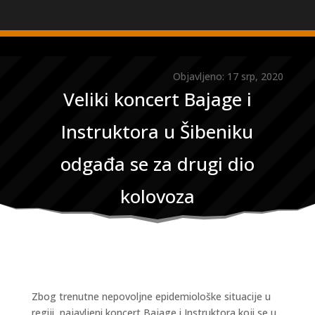
Objavljeno: 17 srp, 2020
Veliki koncert Bajage i
Instruktora u Šibeniku
odgađa se za drugi dio
kolovoza
Zbog trenutne nepovoljne epidemiološke situacije u
regiji, najavljeni koncert Bajage i Instruktora koji se u