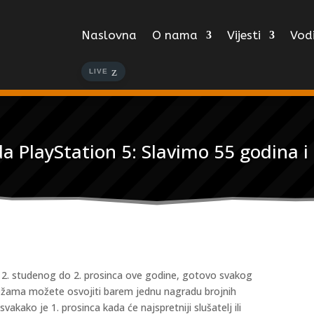
Naslovna
O nama
Vijesti
Vodi
LIVE
da PlayStation 5: Slavimo 55 godina 
Od 2. studenog do 2. prosinca ove godine, gotovo svakog
režama možete osvojiti barem jednu nagradu brojnih
akako je 1. prosinca kada će najspretniji slušatelj ili