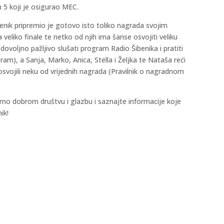
on 5 koji je osigurao MEC.
enik pripremio je gotovo isto toliko nagrada svojim
 veliko finale te netko od njih ima šanse osvojiti veliku
dovoljno pažljivo slušati program Radio Šibenika i pratiti
m), a Sanja, Marko, Anica, Stella i Željka te Nataša reći
svojili neku od vrijednih nagrada (Pravilnik o nagradnom
arno dobrom društvu i glazbu i saznajte informacije koje
ik!