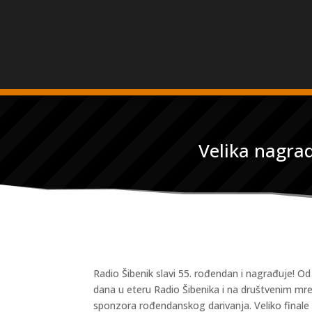
Velika nagra
Radio Šibenik slavi 55. rođendan i nagrađuje! 
dana u eteru Radio Šibenika i na društvenim m
sponzora rođendanskog darivanja. Veliko finale sv