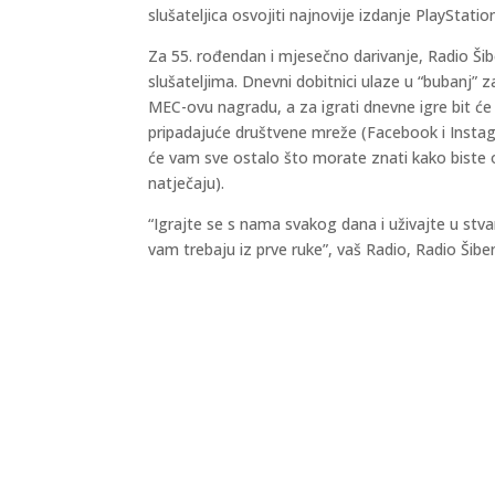
slušateljica osvojiti najnovije izdanje PlayStati
Za 55. rođendan i mjesečno darivanje, Radio Šib
slušateljima. Dnevni dobitnici ulaze u “bubanj” za
MEC-ovu nagradu, a za igrati dnevne igre bit će 
pripadajuće društvene mreže (Facebook i Instagra
će vam sve ostalo što morate znati kako biste o
natječaju).
“Igrajte se s nama svakog dana i uživajte u stv
vam trebaju iz prve ruke”, vaš Radio, Radio Šiben