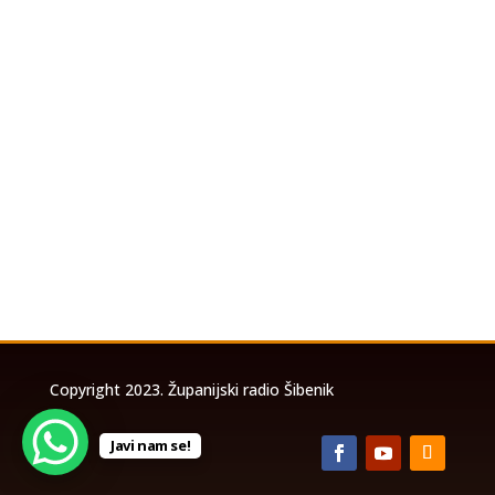
U povodu koncerta Marka Perkovića
Thompsona koji će se održati u utorak, 4.
kolovoza 2026. godine na stadionu Šubićevac u
Šibeniku, a zbog očekivanog velikog broja
posjetitelja, izrađena je posebna prometna
studija temeljem koje će biti uspostavljena
privremena...
Copyright 2023. Županijski radio Šibenik
Javi nam se!