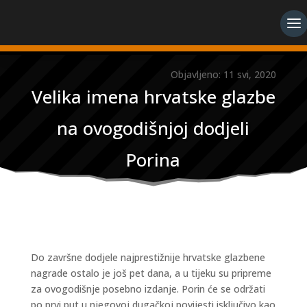
Objavljeno: 11 svi, 2020
Velika imena hrvatske glazbe
na ovogodišnjoj dodjeli
Porina
Do završne dodjele najprestižnije hrvatske glazbene
nagrade ostalo je još pet dana, a u tijeku su pripreme
za ovogodišnje posebno izdanje. Porin će se održati
po prvi put u njegovoj dugačkoj povijesti isključivo kao