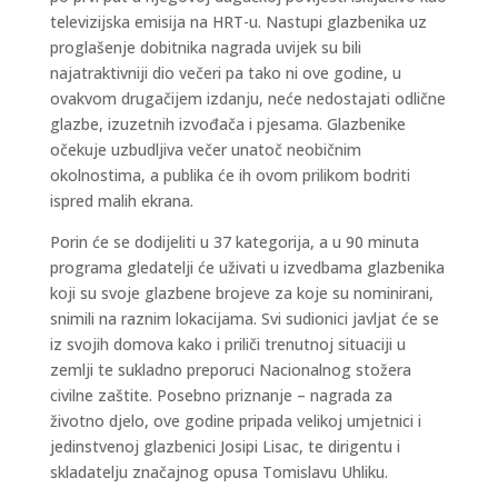
televizijska emisija na HRT-u. Nastupi glazbenika uz
proglašenje dobitnika nagrada uvijek su bili
najatraktivniji dio večeri pa tako ni ove godine, u
ovakvom drugačijem izdanju, neće nedostajati odlične
glazbe, izuzetnih izvođača i pjesama. Glazbenike
očekuje uzbudljiva večer unatoč neobičnim
okolnostima, a publika će ih ovom prilikom bodriti
ispred malih ekrana.
Porin će se dodijeliti u 37 kategorija, a u 90 minuta
programa gledatelji će uživati u izvedbama glazbenika
koji su svoje glazbene brojeve za koje su nominirani,
snimili na raznim lokacijama. Svi sudionici javljat će se
iz svojih domova kako i priliči trenutnoj situaciji u
zemlji te sukladno preporuci Nacionalnog stožera
civilne zaštite. Posebno priznanje – nagrada za
životno djelo, ove godine pripada velikoj umjetnici i
jedinstvenoj glazbenici Josipi Lisac, te dirigentu i
skladatelju značajnog opusa Tomislavu Uhliku.