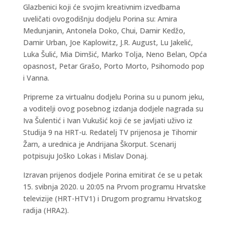
Glazbenici koji će svojim kreativnim izvedbama
uveličati ovogodišnju dodjelu Porina su: Amira
Medunjanin, Antonela Doko, Chui, Damir Kedžo,
Damir Urban, Joe Kaplowitz, J.R. August, Lu Jakelić,
Luka Šulić, Mia Dimšić, Marko Tolja, Neno Belan, Opća
opasnost, Petar Grašo, Porto Morto, Psihomodo pop
i Vanna.
Pripreme za virtualnu dodjelu Porina su u punom jeku,
a voditelji ovog posebnog izdanja dodjele nagrada su
Iva Šulentić i Ivan Vukušić koji će se javljati uživo iz
Studija 9 na HRT-u. Redatelj TV prijenosa je Tihomir
Žarn, a urednica je Andrijana Škorput. Scenarij
potpisuju Joško Lokas i Mislav Donaj.
Izravan prijenos dodjele Porina emitirat će se u petak
15. svibnja 2020. u 20:05 na Prvom programu Hrvatske
televizije (HRT-HTV1) i Drugom programu Hrvatskog
radija (HRA2).