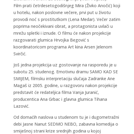
Film prati četrdesetogodišnjeg Mira (Živko Anočić) koji
u hotelu, nakon poslovne večere, prvi put u životu
provodi noć s prostitutkom (Lena Medar). Večer zatim
poprima neočekivani obrat, a protagonista uvlači u
mrežu spletki i iznude. O filmu će nakon projekcije
razgovarati glumica Hrvojka Begović s
koordinatoricom programa Art kina Arsen Jelenom
Svirčić.
Još jedna projekcija uz gostovanje na rasporedu je u
subotu 25. studenog. Emotivnu dramu SAMO KAD SE
SMIJEM, filmsku interpretaciju slučaja Zadranke Ane
Magaš iz 2005. godine, u razgovoru nakon projekcije
predstavit će redateljica filma Vanja Juranić,
producentica Ana Grbac i glavna glumica Tihana
Lazović.
Od domaćih naslova u studenom tu je i dugometražni
debi Jasne Nanut SEDMO NEBO, zabavna komedija o
smiješnoj strani krize srednjih godina u kojoj