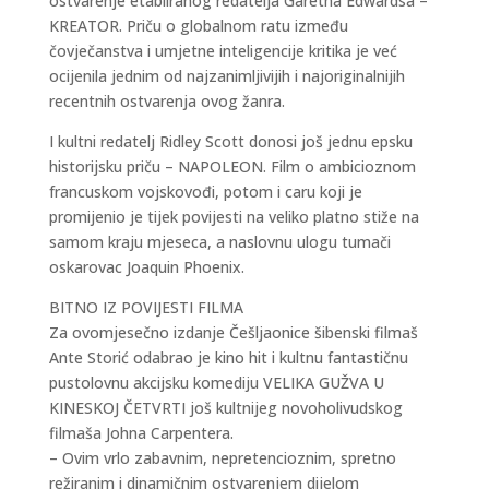
ostvarenje etabliranog redatelja Garetha Edwardsa –
KREATOR. Priču o globalnom ratu između
čovječanstva i umjetne inteligencije kritika je već
ocijenila jednim od najzanimljivijih i najoriginalnijih
recentnih ostvarenja ovog žanra.
I kultni redatelj Ridley Scott donosi još jednu epsku
historijsku priču – NAPOLEON. Film o ambicioznom
francuskom vojskovođi, potom i caru koji je
promijenio je tijek povijesti na veliko platno stiže na
samom kraju mjeseca, a naslovnu ulogu tumači
oskarovac Joaquin Phoenix.
BITNO IZ POVIJESTI FILMA
Za ovomjesečno izdanje Češljaonice šibenski filmaš
Ante Storić odabrao je kino hit i kultnu fantastičnu
pustolovnu akcijsku komediju VELIKA GUŽVA U
KINESKOJ ČETVRTI još kultnijeg novoholivudskog
filmaša Johna Carpentera.
– Ovim vrlo zabavnim, nepretencioznim, spretno
režiranim i dinamičnim ostvarenjem dijelom