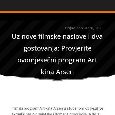
Objavljeno: 4 stu, 2023
Uz nove filmske naslove i dva
gostovanja: Provjerite
ovomjesečni program Art
kina Arsen
Filmski program Art kina Arsen u studenom obilježit će
aktualni naslovi svjetske i domaće produkcije, a dvije