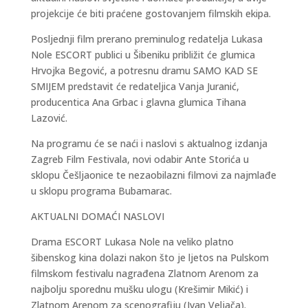
projekcije će biti praćene gostovanjem filmskih ekipa.
Posljednji film prerano preminulog redatelja Lukasa
Nole ESCORT publici u Šibeniku približit će glumica
Hrvojka Begović, a potresnu dramu SAMO KAD SE
SMIJEM predstavit će redateljica Vanja Juranić,
producentica Ana Grbac i glavna glumica Tihana
Lazović.
Na programu će se naći i naslovi s aktualnog izdanja
Zagreb Film Festivala, novi odabir Ante Storića u
sklopu Češljaonice te nezaobilazni filmovi za najmlađe
u sklopu programa Bubamarac.
AKTUALNI DOMAĆI NASLOVI
Drama ESCORT Lukasa Nole na veliko platno
šibenskog kina dolazi nakon što je ljetos na Pulskom
filmskom festivalu nagrađena Zlatnom Arenom za
najbolju sporednu mušku ulogu (Krešimir Mikić) i
Zlatnom Arenom za scenografiju (Ivan Veljača).