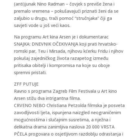
(anti)junak Nino Radman – čovjek s previše žena i
premalo vremena – pokušavajući priznati ženi da se
zaljubio u drugu, traži pomoć “stručnjaka” čiji ga
savjeti vode u još veći kaos.
Na programu Art kina Arsen je i dokumentarac
SNAJKA: DNEVNIK OČEKIVANJA koji prati hrvatsko-
romski par, Teu i Mirsada, njihovu kćerku Fridu i njihov
pokušaj zajedničkog života razapetog između
pritisaka obitelji i kompromisa na koje su oboje
spremni pristati.
ZFF PUTUJE
Ravno s programa Zagreb Film Festivala u Art kino
Arsen stižu dva intrigantna filma.
CRVENO NEBO Christiana Petzolda filmska je posveta
zavodljivosti ljeta, ispunjena naizgled neograničenim
mogućnostima i slučajnim susretima, a nježna i
delikatna drama zanimljiva naslova 20 000 VRSTA
PČELA progovara o osjetljivom razdoblju odrastanja i