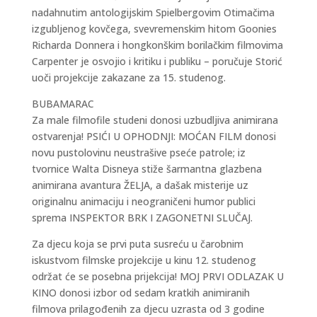
nadahnutim antologijskim Spielbergovim Otimačima
izgubljenog kovčega, svevremenskim hitom Goonies
Richarda Donnera i hongkonškim borilačkim filmovima
Carpenter je osvojio i kritiku i publiku – poručuje Storić
uoči projekcije zakazane za 15. studenog.
BUBAMARAC
Za male filmofile studeni donosi uzbudljiva animirana
ostvarenja! PSIĆI U OPHODNJI: MOĆAN FILM donosi
novu pustolovinu neustrašive pseće patrole; iz
tvornice Walta Disneya stiže šarmantna glazbena
animirana avantura ŽELJA, a dašak misterije uz
originalnu animaciju i neograničeni humor publici
sprema INSPEKTOR BRK I ZAGONETNI SLUČAJ.
Za djecu koja se prvi puta susreću u čarobnim
iskustvom filmske projekcije u kinu 12. studenog
održat će se posebna prijekcija! MOJ PRVI ODLAZAK U
KINO donosi izbor od sedam kratkih animiranih
filmova prilagođenih za djecu uzrasta od 3 godine