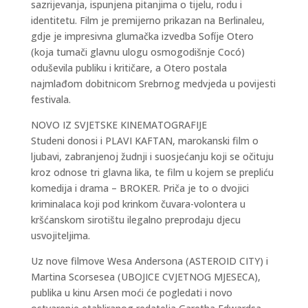
sazrijevanja, ispunjena pitanjima o tijelu, rodu i
identitetu. Film je premijerno prikazan na Berlinaleu,
gdje je impresivna glumačka izvedba Sofíje Otero
(koja tumači glavnu ulogu osmogodišnje Cocó)
oduševila publiku i kritičare, a Otero postala
najmlađom dobitnicom Srebrnog medvjeda u povijesti
festivala.
NOVO IZ SVJETSKE KINEMATOGRAFIJE
Studeni donosi i PLAVI KAFTAN, marokanski film o
ljubavi, zabranjenoj žudnji i suosjećanju koji se očituju
kroz odnose tri glavna lika, te film u kojem se prepliću
komedija i drama – BROKER. Priča je to o dvojici
kriminalaca koji pod krinkom čuvara-volontera u
kršćanskom sirotištu ilegalno preprodaju djecu
usvojiteljima.
Uz nove filmove Wesa Andersona (ASTEROID CITY) i
Martina Scorsesea (UBOJICE CVJETNOG MJESECA),
publika u kinu Arsen moći će pogledati i novo