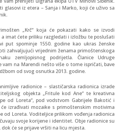
će vam prenijeti uigrana ekipa UTV Mihovil Šibenik.
 glasovi iz etera – Sanja i Marko, koji će uživo sa
nik.
imošten „Krč“ koja će pokazati kako se izvodi
a imat ćete priliku razgledati i izložbu te poslušati
prvi put spominje 1550. godine kao ukras ženske
epoti zahvaljujući vrijednim ženama primoštenskoga
aku zemljopisnog podrijetla. Članice Udruge
će vam na Marendi nešto više o tome ispričati, bave
idžbom od svog osnutka 2013. godine.
imljive radionice – slastičarska radionica izrade
iteljskog objekta „Fritule kod Ane“ te kreativna
pe od Loreta“, pod vodstvom Gabrijele Bakotić i
a će izrađivati mozaike s primoštenskim motivima
e od Loreta. Voditeljice prilikom vođenja radionica
uvaju svoje korijene i identitet. Obje radionice su
dok će se prijave vršiti na licu mjesta.