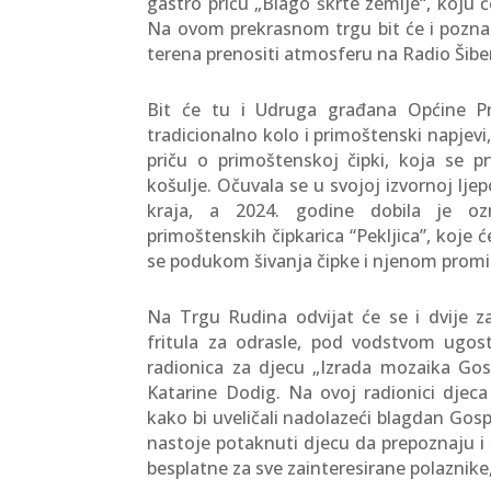
gastro priču „Blago škrte zemlje“, koju 
Na ovom prekrasnom trgu bit će i poznati
terena prenositi atmosferu na Radio Šibe
Bit će tu i Udruga građana Općine Pr
tradicionalno kolo i primoštenski napjevi, 
priču o primoštenskoj čipki, koja se 
košulje. Očuvala se u svojoj izvornoj lj
kraja, a 2024. godine dobila je ozn
primoštenskih čipkarica “Pekljica”, koje 
se podukom šivanja čipke i njenom prom
Na Trgu Rudina odvijat će se i dvije zan
fritula za odrasle, pod vodstvom ugost
radionica za djecu „Izrada mozaika Gos
Katarine Dodig. Na ovoj radionici djec
kako bi uveličali nadolazeći blagdan Gosp
nastoje potaknuti djecu da prepoznaju i č
besplatne za sve zainteresirane polaznike, 