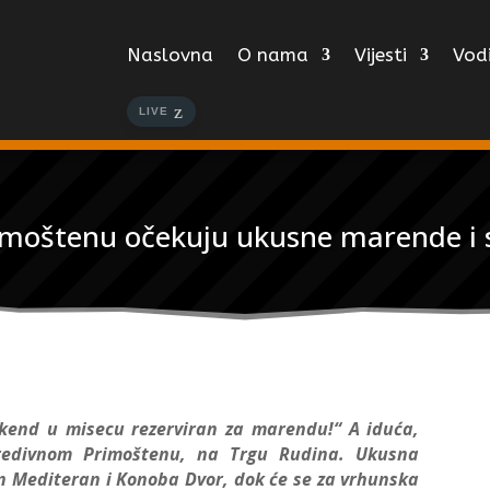
Naslovna
O nama
Vijesti
Vodi
LIVE
rimoštenu očekuju ukusne marende i
vikend u misecu rezerviran za marendu!“ A iduća,
redivnom Primoštenu, na Trgu Rudina. Ukusna
n Mediteran i Konoba Dvor, dok će se za vrhunska