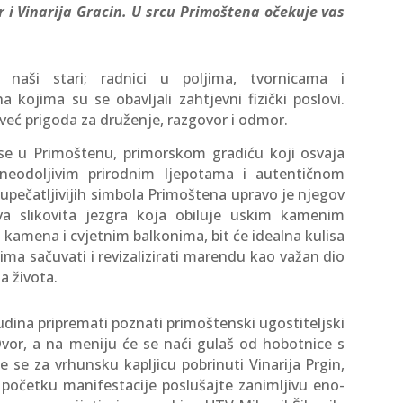
or i Vinarija Gracin. U srcu Primoštena očekuje vas
naši stari; radnici u poljima, tvornicama i
kojima su se obavljali zahtjevni fizički poslovi.
već prigoda za druženje, razgovor i odmor.
e u Primoštenu, primorskom gradiću koji osvaja
 neodoljivim prirodnim ljepotama i autentičnom
ečatljivijih simbola Primoštena upravo je njegov
va slikovita jezgra koja obiluje uskim kamenim
kamena i cvjetnim balkonima, bit će idealna kulisa
 ima sačuvati i revizalizirati marendu kao važan dio
a života.
ina pripremati poznati primoštenski ugostiteljski
vor, a na meniju će se naći gulaš od hobotnice s
se za vrhunsku kapljicu pobrinuti Vinarija Prgin,
 početku manifestacije poslušajte zanimljivu eno-