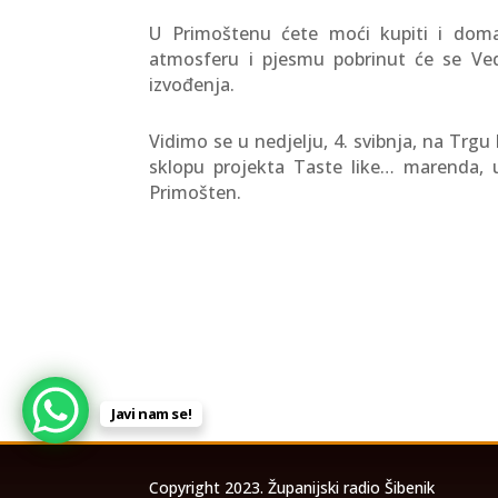
U Primoštenu ćete moći kupiti i dom
atmosferu i pjesmu pobrinut će se Ved
izvođenja.
Vidimo se u nedjelju, 4. svibnja, na Trg
sklopu projekta Taste like… marenda, u
Primošten.
Javi nam se!
Copyright 2023. Županijski radio Šibenik