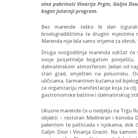
vina pobrinuti Vinarija Prgin, Galjin Dv
bogat jutarnji program.
Bez marende teško bi dan izgurali 
brodogradilištima te drugim mjestima na 
Marenda nije bila samo vrijeme za obrok, 
Druga ovogodišnja marenda održat će s
svoje posjetitelje bogatom poviješću,
dalmatinskom atmosferom. Jedan od najup
stari grad, smješten na poluotoku. O
uličicama, šarmantnim kućama od bijelog 
za organizaciju manifestacije koja za cilj
gastronomske baštine i dalmatinskog stil
Ukusne marende će u nedjelju na Trgu Rud
objekti – restoran Mediteran i konoba D
palentom te pašticada s njokama, dok će 
Galjin Dvor i Vinarija Gracin. Na samom