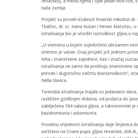
Hrvatskoj, a među njima i cijeli jedan novi rod, 
naše zemlje
Projekt su proveli istaknuti hrvatski mikolozi dr. 
Tkalčec, dr. sc. Ivana Kušan i Neven Matočec, u
istraživanja bio je utvrditi raznolikost gljiva u
„U vremenu u kojem svjedočimo ubrzanom nestan
iznimno je važan. Ovaj projekt još jednom potv
Krka i znanstvene zajednice, kao i značaj sustavni
istraživanja ne samo da proširuju znanstvene sp
prirode i dugoročnu zaštitu bioraznolikosti”, is
Nella Slavica.
Terenska istraživanja trajala su jedanaest dana,
različitim godišnjim dobima, od proljeća do jese
zabilježena 184 nalaza gljiva, a taksonomski je 
bazidiomiceta i askomiceta.
Posebnu vrijednost istraživanju daje činjenica d
uvršteno na Crveni popis gljiva Hrvatske, dok i