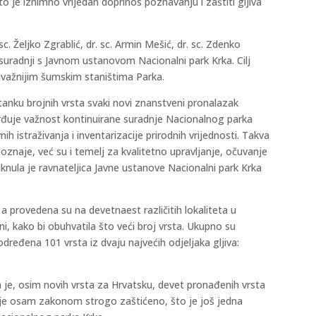
što je iznimno vrijedan doprinos poznavanju i zaštiti gljiva
sc. Željko Zgrablić, dr. sc. Armin Mešić, dr. sc. Zdenko
 suradnji s Javnom ustanovom Nacionalni park Krka. Cilj
 najvažnijim šumskim staništima Parka.
ku brojnih vrsta svaki novi znanstveni pronalazak
rđuje važnost kontinuirane suradnje Nacionalnog parka
h istraživanja i inventarizacije prirodnih vrijednosti. Takva
oznaje, već su i temelj za kvalitetno upravljanje, očuvanje
taknula je ravnateljica Javne ustanove Nacionalni park Krka
 a provedena su na devetnaest različitih lokaliteta u
ni, kako bi obuhvatila što veći broj vrsta. Ukupno su
određena 101 vrsta iz dvaju najvećih odjeljaka gljiva:
a je, osim novih vrsta za Hrvatsku, devet pronađenih vrsta
h je osam zakonom strogo zaštićeno, što je još jedna