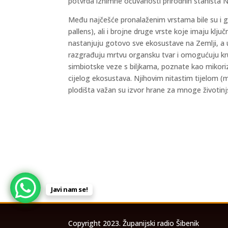
potvrda iznimne očuvanosti prirodnih staništa 
Među najčešće pronalaženim vrstama bile su i glj
pallens), ali i brojne druge vrste koje imaju klj
nastanjuju gotovo sve ekosustave na Zemlji, a
razgrađuju mrtvu organsku tvar i omogućuju kruže
simbiotske veze s biljkama, poznate kao mikoriza
cijelog ekosustava. Njihovim nitastim tijelom (mi
plodišta važan su izvor hrane za mnoge životinj
Javi nam se!
Copyright 2023. Županijski radio Šibenik