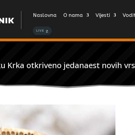
Naslovna
O nama
Vijesti
Vodit
LIVE
 Krka otkriveno jedanaest novih vrst