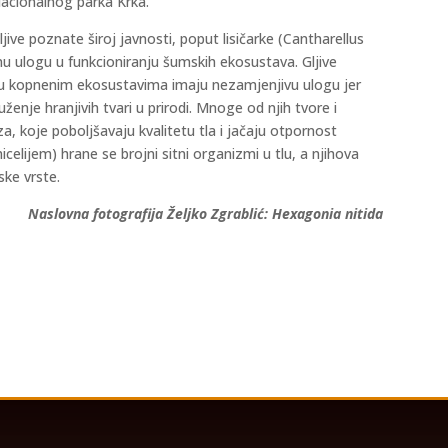
Nacionalnog parka Krka.
ive poznate široj javnosti, poput lisičarke (Cantharellus
učnu ulogu u funkcioniranju šumskih ekosustava. Gljive
 u kopnenim ekosustavima imaju nezamjenjivu ulogu jer
nje hranjivih tvari u prirodi. Mnoge od njih tvore i
, koje poboljšavaju kvalitetu tla i jačaju otpornost
celijem) hrane se brojni sitni organizmi u tlu, a njihova
ske vrste.
Naslovna fotografija Željko Zgrablić: Hexagonia nitida