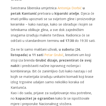
Svestrana šibenska umjetnica
Antonija Dorbić
u
petak Kantunić
pretvara u
kiparski atelje
. Djeca će
imati priliku upoznati se sa svijetom gline i proizvodnje
keramike – kako nastaje, kako se obrađuje i kojim se
tehnikama oblikuje glina, a sve dok zajedničkim
snagama izrađuju makete tvrđava. Radionica će se
održati u standardnom terminu
od 17:30
do 19:30 sati.
Da ne bi samo mališani uživali,
u subotu
(
24.
listopada
)
u 11 sati
Petar Grubić
, kreativni um koji
stoji iza brenda
Grubić dizajn, prezentirat će svoj
nakit
i predstaviti načine ispravnog nošenja i
kombiniranja. Bit će zanimljivo čuti kako nastaju i od
kojih se materijala izrađuju unikatni komadi koji krase
izlog trgovine udaljen samo nekoliko koraka od
Kantunića.
Kao i do sada, prijave za sudjelovanje nisu potrebne,
no
kapacitet je ograničen
kako bi se ispoštovale
mjere i preporuke Nacionalnog stožera.