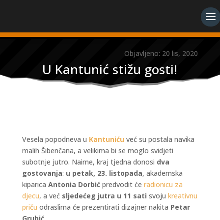
Objavljeno: 20 lis, 2020
U Kantunić stižu gosti!
Vesela popodneva u
Kantuniću
već su postala navika
malih Šibenčana, a velikima bi se moglo svidjeti
subotnje jutro. Naime, kraj tjedna donosi
dva
gostovanja
:
u petak, 23. listopada
, akademska
kiparica
Antonia Dorbić
predvodit će
radionicu za
djecu
, a već
sljedećeg jutra u 11 sati
svoju
kreativnu
priču
odraslima će prezentirati dizajner nakita
Petar
Grubić
.