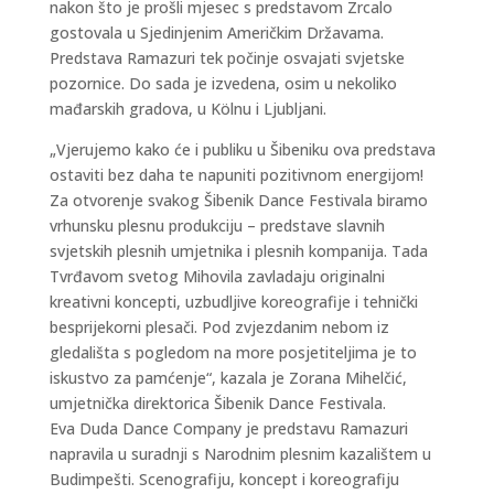
nakon što je prošli mjesec s predstavom Zrcalo
gostovala u Sjedinjenim Američkim Državama.
Predstava Ramazuri tek počinje osvajati svjetske
pozornice. Do sada je izvedena, osim u nekoliko
mađarskih gradova, u Kölnu i Ljubljani.
„Vjerujemo kako će i publiku u Šibeniku ova predstava
ostaviti bez daha te napuniti pozitivnom energijom!
Za otvorenje svakog Šibenik Dance Festivala biramo
vrhunsku plesnu produkciju – predstave slavnih
svjetskih plesnih umjetnika i plesnih kompanija. Tada
Tvrđavom svetog Mihovila zavladaju originalni
kreativni koncepti, uzbudljive koreografije i tehnički
besprijekorni plesači. Pod zvjezdanim nebom iz
gledališta s pogledom na more posjetiteljima je to
iskustvo za pamćenje“, kazala je Zorana Mihelčić,
umjetnička direktorica Šibenik Dance Festivala.
Eva Duda Dance Company je predstavu Ramazuri
napravila u suradnji s Narodnim plesnim kazalištem u
Budimpešti. Scenografiju, koncept i koreografiju