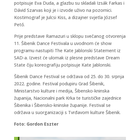
potpisuje Eva Duda, a glazbu su skladali Izsák Farkas i
Dávid Szarvas koji je i izvode uživo na pozornici.
Kostimograf je Julcsi Kiss, a dizajner svjetla József
Pető.
Prije predstave Ramazuri u sklopu svečanog otvorenja
11. Šibenik Dance Festivala u uvodnom će show
programu nastupiti The Kate Jablonski Statement iz
SAD-a. Izvest će ulomak iz plesne predstave Dream
State čiju koreografiju potpisuje Kate Jablonski.
Šibenik Dance Festival se održava od 25. do 30. srpnja
2022. godine. Festival podupiru Grad Šibenik,
Ministarstvo kulture i medija, Šibensko-kninska
županija, Nacionalni park Krka te turističke zajednice
Šibenika i Šibensko-kninske županije. Festival se
održava u suorganizaciji s Tvrđavom kulture Šibenik.
Foto: Gordon Eszter