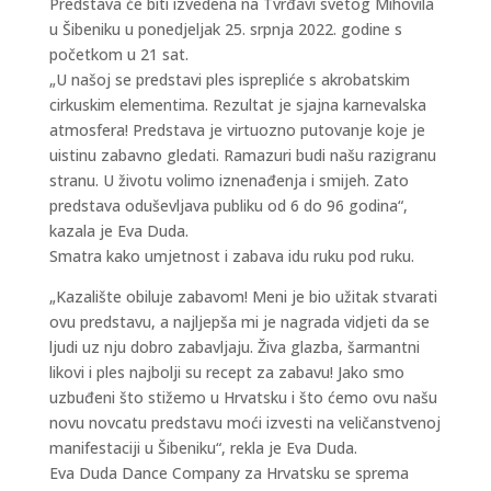
Predstava će biti izvedena na Tvrđavi svetog Mihovila
u Šibeniku u ponedjeljak 25. srpnja 2022. godine s
početkom u 21 sat.
„U našoj se predstavi ples isprepliće s akrobatskim
cirkuskim elementima. Rezultat je sjajna karnevalska
atmosfera! Predstava je virtuozno putovanje koje je
uistinu zabavno gledati. Ramazuri budi našu razigranu
stranu. U životu volimo iznenađenja i smijeh. Zato
predstava oduševljava publiku od 6 do 96 godina“,
kazala je Eva Duda.
Smatra kako umjetnost i zabava idu ruku pod ruku.
„Kazalište obiluje zabavom! Meni je bio užitak stvarati
ovu predstavu, a najljepša mi je nagrada vidjeti da se
ljudi uz nju dobro zabavljaju. Živa glazba, šarmantni
likovi i ples najbolji su recept za zabavu! Jako smo
uzbuđeni što stižemo u Hrvatsku i što ćemo ovu našu
novu novcatu predstavu moći izvesti na veličanstvenoj
manifestaciji u Šibeniku“, rekla je Eva Duda.
Eva Duda Dance Company za Hrvatsku se sprema