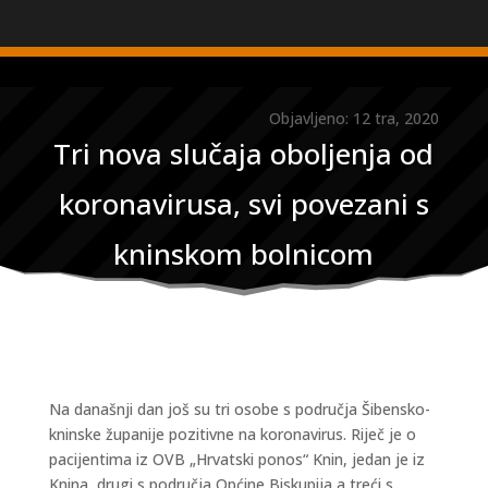
Objavljeno: 12 tra, 2020
Tri nova slučaja oboljenja od
koronavirusa, svi povezani s
kninskom bolnicom
Na današnji dan još su tri osobe s područja Šibensko-
kninske županije pozitivne na koronavirus. Riječ je o
pacijentima iz OVB „Hrvatski ponos“ Knin, jedan je iz
Knina, drugi s područja Općine Biskupija a treći s