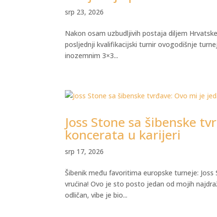
srp 23, 2026
Nakon osam uzbudljivih postaja diljem Hrvatske,
posljednji kvalifikacijski turnir ovogodišnje turn
inozemnim 3×3...
Joss Stone sa šibenske tv
koncerata u karijeri
srp 17, 2026
Šibenik među favoritima europske turneje: Joss
vrućina! Ovo je sto posto jedan od mojih najdraži
odličan, vibe je bio...