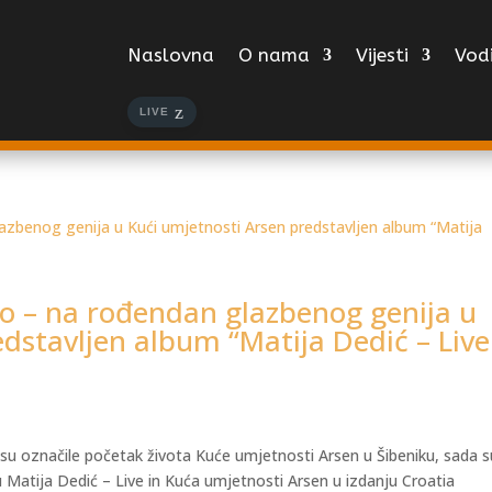
Naslovna
O nama
Vijesti
Vodi
LIVE
o – na rođendan glazbenog genija u
dstavljen album “Matija Dedić – Live
e su označile početak života Kuće umjetnosti Arsen u Šibeniku, sada s
mu Matija Dedić – Live in Kuća umjetnosti Arsen u izdanju Croatia