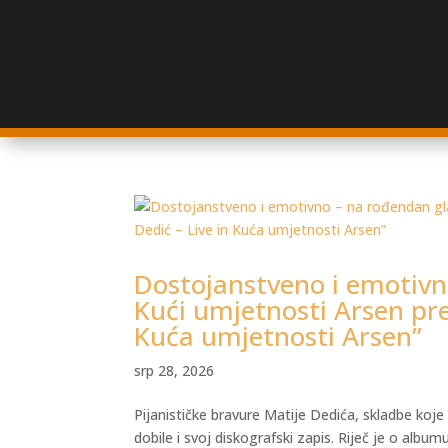
Dostojanstveno i emotivn
Kući umjetnosti Arsen pre
Kuća umjetnosti Arsen”
srp 28, 2026
Pijanističke bravure Matije Dedića, skladbe koj
dobile i svoj diskografski zapis. Riječ je o albu