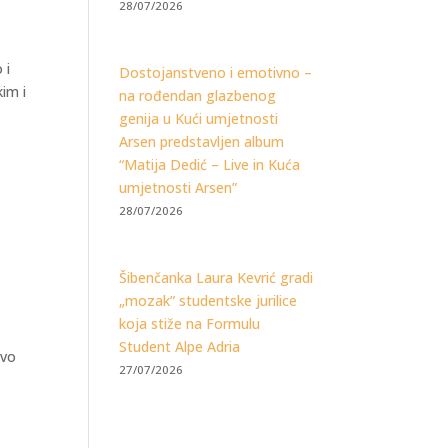
28/07/2026
 i
Dostojanstveno i emotivno –
kim i
na rođendan glazbenog
genija u Kući umjetnosti
Arsen predstavljen album
“Matija Dedić – Live in Kuća
umjetnosti Arsen”
28/07/2026
Šibenčanka Laura Kevrić gradi
„mozak” studentske jurilice
koja stiže na Formulu
Student Alpe Adria
ovo
27/07/2026