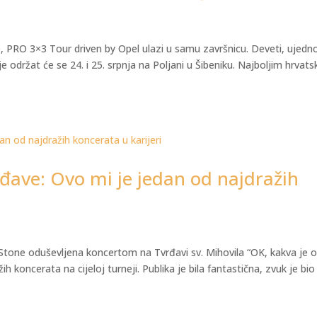
 PRO 3×3 Tour driven by Opel ulazi u samu završnicu. Deveti, ujedno
eje održat će se 24. i 25. srpnja na Poljani u Šibeniku. Najboljim hrvats
rđave: Ovo mi je jedan od najdražih
 Stone oduševljena koncertom na Tvrđavi sv. Mihovila “OK, kakva je 
h koncerata na cijeloj turneji. Publika je bila fantastična, zvuk je bio