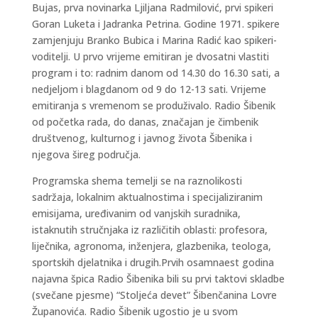
Bujas, prva novinarka Ljiljana Radmilović, prvi spikeri
Goran Luketa i Jadranka Petrina. Godine 1971. spikere
zamjenjuju Branko Bubica i Marina Radić kao spikeri-
voditelji. U prvo vrijeme emitiran je dvosatni vlastiti
program i to: radnim danom od 14.30 do 16.30 sati, a
nedjeljom i blagdanom od 9 do 12-13 sati. Vrijeme
emitiranja s vremenom se produživalo. Radio Šibenik
od početka rada, do danas, značajan je čimbenik
društvenog, kulturnog i javnog života Šibenika i
njegova šireg područja.
Programska shema temelji se na raznolikosti
sadržaja, lokalnim aktualnostima i specijaliziranim
emisijama, uređivanim od vanjskih suradnika,
istaknutih stručnjaka iz različitih oblasti: profesora,
liječnika, agronoma, inženjera, glazbenika, teologa,
sportskih djelatnika i drugih.Prvih osamnaest godina
najavna špica Radio Šibenika bili su prvi taktovi skladbe
(svečane pjesme) “Stoljeća devet” Šibenčanina Lovre
Županovića. Radio Šibenik ugostio je u svom