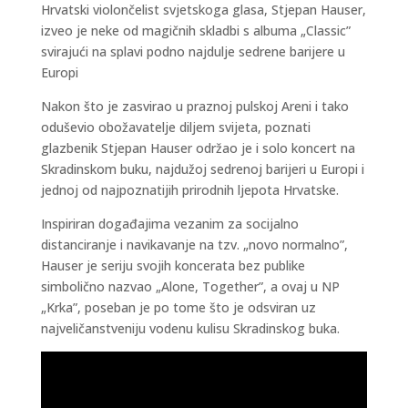
Hrvatski violončelist svjetskoga glasa, Stjepan Hauser,
izveo je neke od magičnih skladbi s albuma „Classic”
svirajući na splavi podno najdulje sedrene barijere u
Europi
Nakon što je zasvirao u praznoj pulskoj Areni i tako
oduševio obožavatelje diljem svijeta, poznati
glazbenik Stjepan Hauser održao je i solo koncert na
Skradinskom buku, najdužoj sedrenoj barijeri u Europi i
jednoj od najpoznatijih prirodnih ljepota Hrvatske.
Inspiriran događajima vezanim za socijalno
distanciranje i navikavanje na tzv. „novo normalno”,
Hauser je seriju svojih koncerata bez publike
simbolično nazvao „Alone, Together”, a ovaj u NP
„Krka”, poseban je po tome što je odsviran uz
najveličanstveniju vodenu kulisu Skradinskog buka.