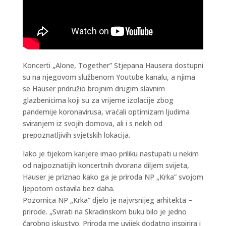
Koncerti „Alone, Together” Stjepana Hausera dostupni
su na njegovom službenom Youtube kanalu, a njima
se Hauser pridružio brojnim drugim slavnim
glazbenicima koji su za vrijeme izolacije zbog
pandemije koronavirusa, vraćali optimizam ljudima
sviranjem iz svojih domova, ali i s nekih od
prepoznatljivih svjetskih lokacija.
Iako je tijekom karijere imao priliku nastupati u nekim
od najpoznatijih koncertnih dvorana diljem svijeta,
Hauser je priznao kako ga je priroda NP „Krka” svojom
ljepotom ostavila bez daha.
Pozornica NP „Krka” djelo je najvrsnijeg arhitekta –
prirode. „Svirati na Skradinskom buku bilo je jedno
čarobno iskustvo. Priroda me uvijek dodatno inspirira i