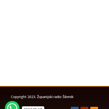
U povodu koncerta Marka Perkovića
Thompsona koji će se održati u utorak, 4.
kolovoza 2026. godine na stadionu Šubićevac u
Šibeniku, a zbog očekivanog velikog broja
posjetitelja, izrađena je posebna prometna
studija temeljem koje će biti uspostavljena
privremena...
Copyright 2023. Županijski radio Šibenik