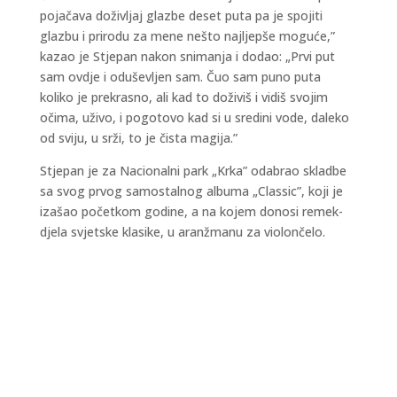
pojačava doživljaj glazbe deset puta pa je spojiti
glazbu i prirodu za mene nešto najljepše moguće,”
kazao je Stjepan nakon snimanja i dodao: „Prvi put
sam ovdje i oduševljen sam. Čuo sam puno puta
koliko je prekrasno, ali kad to doživiš i vidiš svojim
očima, uživo, i pogotovo kad si u sredini vode, daleko
od sviju, u srži, to je čista magija.”
Stjepan je za Nacionalni park „Krka” odabrao skladbe
sa svog prvog samostalnog albuma „Classic”, koji je
izašao početkom godine, a na kojem donosi remek-
djela svjetske klasike, u aranžmanu za violončelo.