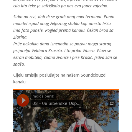
cilo lito teke je zafriškalo pa nas evo jopet zajedno.
Sidin na rivi, doli di se gradi onaj novi terminal. Punin
mobitel ispod onog željeznog stabla koji umisto lišća
ima foto panele. Pogled prema kanalu. Čekan brod sa
Zlarina.
Prije nekoliko dana iznenadin se pozivu moga starog
prijatelja Velibora Krasića. I to priko Vibera. Plavi se
ekran mobitela, čudno zvonce i piše Krasić. Jedva san se
snaša.
Cijelu emisiju poslušajte na našem Soundclouzd
kanalu: