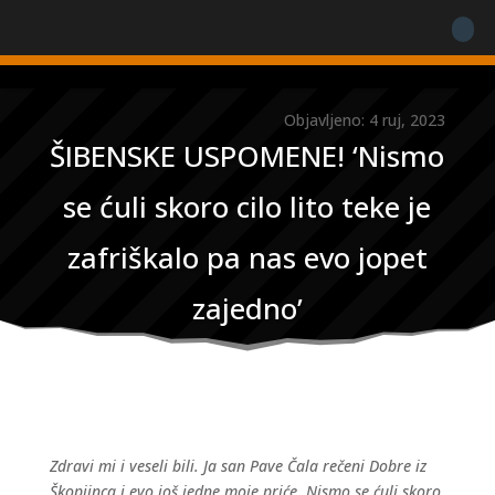
Objavljeno: 4 ruj, 2023
ŠIBENSKE USPOMENE! ‘Nismo
se ćuli skoro cilo lito teke je
zafriškalo pa nas evo jopet
zajedno’
Zdravi mi i veseli bili. Ja san Pave Čala rečeni Dobre iz
Škopiinca i evo još jedne moje priće. Nismo se ćuli skoro