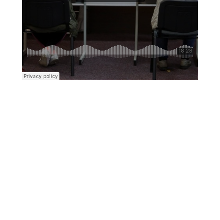
Kraljevski grad Knin 26. i 27. rujna postaje
središte outdoor sporta, aktivnog odmora i
obiteljske zabave, u sklopu petog Dalmatia