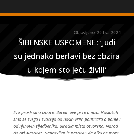
Objavljeno: 29 tra, 2024
ŠIBENSKE USPOMENE: ‘Judi
su jednako berlavi bez obzira
u kojem stoljeću živili’
Evo prošli smo izbore. Barem ove prve u nizu. Naslušali
smo se svega i svačega od naših vrlih političara a bome i
od njihovih sljedbenika. Biračka mista otvorena. Narod
dolazi glasovat. Napravljen je paravan da niko ne more