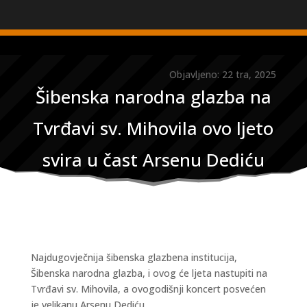
Objavljeno: 22 tra, 2025
Šibenska narodna glazba na
Tvrđavi sv. Mihovila ovo ljeto
svira u čast Arsenu Dediću
Najdugovječnija šibenska glazbena institucija,
Šibenska narodna glazba, i ovog će ljeta nastupiti na
Tvrđavi sv. Mihovila, a ovogodišnji koncert posvećen
je velikanu Arsenu Dediću.