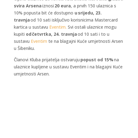
svira Arsena
iznosi
20 eura
, a prvih 150 ulaznica s
10% popusta bit će dostupno
u srijedu, 23.
travnja
od 10 sati isključivo korisnicima Mastercard
kartica u sustavu
Eventim.
Svi ostali ulaznice mogu
kupiti
od četvrtka, 24. travnja
od 10 sati i to u
sustavu
Eventim
te na blagajni Kuće umjetnosti Arsen
u Šibeniku.
Članovi Kluba prijatelja ostvaruju
popust od 15%
na
ulaznice kupljene u sustavu Eventim i na blagajni Kuće
umjetnosti Arsen.
Kraljevski grad Knin 26. i 27. rujna postaje