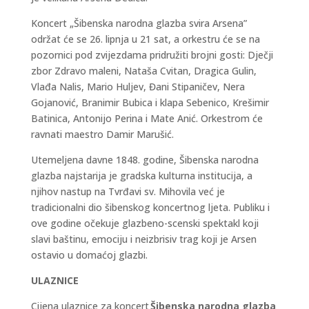
Koncert „Šibenska narodna glazba svira Arsena”
održat će se 26. lipnja u 21 sat, a orkestru će se na
pozornici pod zvijezdama pridružiti brojni gosti: Dječji
zbor Zdravo maleni, Nataša Cvitan, Dragica Gulin,
Vlađa Nalis, Mario Huljev, Đani Stipaničev, Nera
Gojanović, Branimir Bubica i klapa Sebenico, Krešimir
Batinica, Antonijo Perina i Mate Anić. Orkestrom će
ravnati maestro Damir Marušić.
Utemeljena davne 1848. godine, Šibenska narodna
glazba najstarija je gradska kulturna institucija, a
njihov nastup na Tvrđavi sv. Mihovila već je
tradicionalni dio šibenskog koncertnog ljeta. Publiku i
ove godine očekuje glazbeno-scenski spektakl koji
slavi baštinu, emociju i neizbrisiv trag koji je Arsen
ostavio u domaćoj glazbi.
ULAZNICE
Cijena ulaznice za koncert
Šibenska narodna glazba