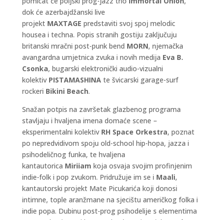
pomicat će poljski prog-jazz trio
Immortal Onion
,
dok će azerbajdžanski live
projekt
MAXTAGE
predstaviti svoj spoj melodic
housea i techna. Popis stranih gostiju zaključuju
britanski mračni post-punk bend
MORN
, njemačka
avangardna umjetnica zvuka i novih medija
Eva B.
Csonka
, bugarski elektronički audio-vizualni
kolektiv
PISTAMASHINA
te švicarski garage-surf
rockeri
Bikini Beach
.
Snažan potpis na završetak glazbenog programa
stavljaju i hvaljena imena domaće scene –
eksperimentalni kolektiv
RH Space Orkestra
, poznat
po nepredvidivom spoju old-school hip-hopa, jazza i
psihodeličnog funka, te hvaljena
kantautorica
Miriiam
koja osvaja svojim profinjenim
indie-folk i pop zvukom. Pridružuje im se i
Maali
,
kantautorski projekt Mate Picukarića koji donosi
intimne, tople aranžmane na sjecištu američkog folka i
indie popa. Dubinu post-prog psihodelije s elementima