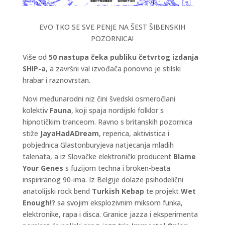
EVO TKO SE SVE PENJE NA ŠEST ŠIBENSKIH
POZORNICA!
Više od
50 nastupa
čeka publiku četvrtog izdanja
SHIP-a
, a završni val izvođača ponovno je stilski
hrabar i raznovrstan.
Novi međunarodni niz čini švedski osmeročlani
kolektiv
Fauna
, koji spaja nordijski folklor s
hipnotičkim tranceom. Ravno s britanskih pozornica
stiže
JayaHadADream
, reperica, aktivistica i
pobjednica Glastonburyjeva natjecanja mladih
talenata, a iz Slovačke elektronički producent
Blame
Your Genes
s fuzijom techna i broken-beata
inspiriranog 90-ima. Iz Belgije dolaze psihodelični
anatolijski rock bend
Turkish Kebap
te projekt
Wet
Enough!?
sa svojim eksplozivnim miksom funka,
elektronike, rapa i disca. Granice jazza i eksperimenta