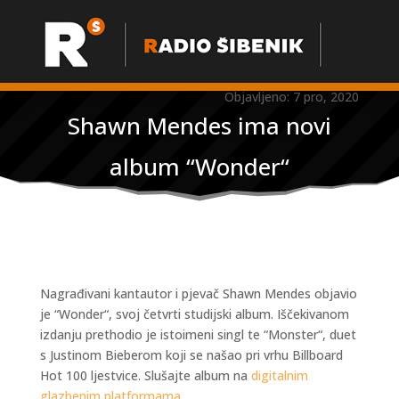
Objavljeno: 7 pro, 2020
Shawn Mendes ima novi
album “Wonder“
Nagrađivani kantautor i pjevač Shawn Mendes objavio
je “Wonder“, svoj četvrti studijski album. Iščekivanom
izdanju prethodio je istoimeni singl te “Monster“, duet
s Justinom Bieberom koji se našao pri vrhu Billboard
Hot 100 ljestvice. Slušajte album na
digitalnim
glazbenim platformama
.