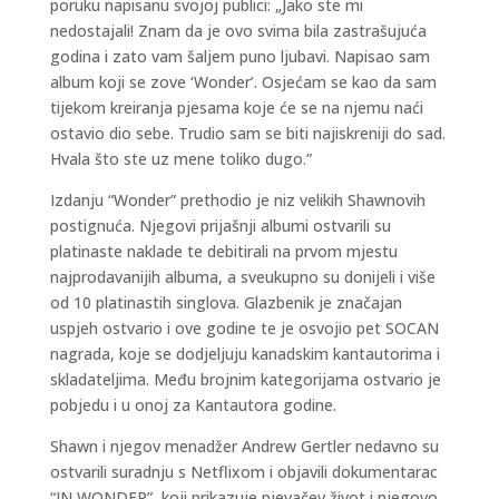
poruku napisanu svojoj publici: „Jako ste mi
nedostajali! Znam da je ovo svima bila zastrašujuća
godina i zato vam šaljem puno ljubavi. Napisao sam
album koji se zove ‘Wonder’. Osjećam se kao da sam
tijekom kreiranja pjesama koje će se na njemu naći
ostavio dio sebe. Trudio sam se biti najiskreniji do sad.
Hvala što ste uz mene toliko dugo.”
Izdanju “Wonder” prethodio je niz velikih Shawnovih
postignuća. Njegovi prijašnji albumi ostvarili su
platinaste naklade te debitirali na prvom mjestu
najprodavanijih albuma, a sveukupno su donijeli i više
od 10 platinastih singlova. Glazbenik je značajan
uspjeh ostvario i ove godine te je osvojio pet SOCAN
nagrada, koje se dodjeljuju kanadskim kantautorima i
skladateljima. Među brojnim kategorijama ostvario je
pobjedu i u onoj za Kantautora godine.
Shawn i njegov menadžer Andrew Gertler nedavno su
ostvarili suradnju s Netflixom i objavili dokumentarac
“IN WONDER”, koji prikazuje pjevačev život i njegovo