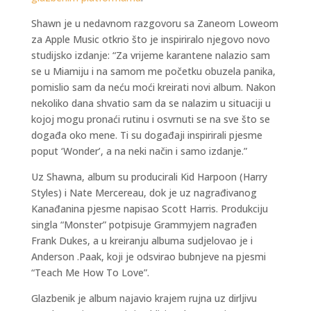
Shawn je u nedavnom razgovoru sa Zaneom Loweom
za Apple Music otkrio što je inspiriralo njegovo novo
studijsko izdanje: “Za vrijeme karantene nalazio sam
se u Miamiju i na samom me početku obuzela panika,
pomislio sam da neću moći kreirati novi album. Nakon
nekoliko dana shvatio sam da se nalazim u situaciji u
kojoj mogu pronaći rutinu i osvrnuti se na sve što se
događa oko mene. Ti su događaji inspirirali pjesme
poput ‘Wonder’, a na neki način i samo izdanje.”
Uz Shawna, album su producirali Kid Harpoon (Harry
Styles) i Nate Mercereau, dok je uz nagrađivanog
Kanađanina pjesme napisao Scott Harris. Produkciju
singla “Monster” potpisuje Grammyjem nagrađen
Frank Dukes, a u kreiranju albuma sudjelovao je i
Anderson .Paak, koji je odsvirao bubnjeve na pjesmi
“Teach Me How To Love”.
Glazbenik je album najavio krajem rujna uz dirljivu