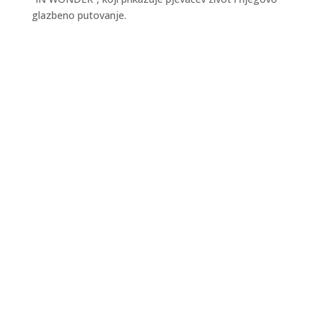
glazbeno putovanje.
Kraljevski grad Knin 26. i 27. rujna postaje
središte outdoor sporta, aktivnog odmora i
obiteljske zabave, u sklopu petog Dalmatia
Šibenik Outdoor Festivala, u organizaciji TZ
Šibensko-kninske županije i TZ Knin. I ovu godinu
vas očekuju zanimljiva natjecanja u...