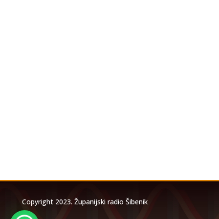
U povodu koncerta Marka Perkovića
Thompsona koji će se održati u utorak, 4.
kolovoza 2026. godine na stadionu Šubićevac u
Šibeniku, a zbog očekivanog velikog broja
posjetitelja, izrađena je posebna prometna
studija temeljem koje će biti uspostavljena
privremena...
Copyright 2023. Županijski radio Šibenik