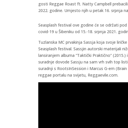
gosti Reggae Roast ft. Natty Campbell prebacili 
2022. godine. Umjesto njih u petak 16. srpnja 
Seasplash festival ove godine će se održati po
covid-19 u Šibeniku od 15.-18. srpnja 2021. godi
Tuzlanska MC prvakinja Sassja koja svoje liričke 
Seasplash festival. Sassjin autorski materijali n
lansiranjem albuma “Taktički Praktično” (2015.
suradnje dovode Sassju na sam vrh svih top listi 
suradnji s RootsInSession i Marcus G-em (Brain
reggae portalu na svijetu, Reggaevile.com.