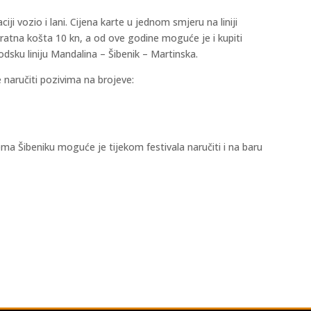
iji vozio i lani. Cijena karte u jednom smjeru na liniji
vratna košta 10 kn, a od ove godine moguće je i kupiti
dsku liniju Mandalina – Šibenik – Martinska.
e naručiti pozivima na brojeve:
ma Šibeniku moguće je tijekom festivala naručiti i na baru