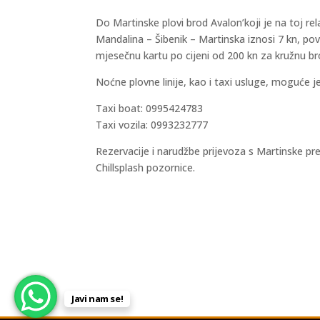
Do Martinske plovi brod Avalon’koji je na toj relac
Mandalina – Šibenik – Martinska iznosi 7 kn, po
mjesečnu kartu po cijeni od 200 kn za kružnu bro
Noćne plovne linije, kao i taxi usluge, moguće j
Taxi boat: 0995424783
Taxi vozila: 0993232777
Rezervacije i narudžbe prijevoza s Martinske pre
Chillsplash pozornice.
Javi nam se!