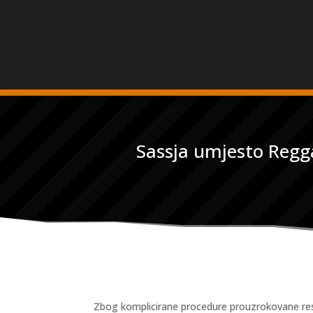
Sassja umjesto Regga
Zbog komplicirane procedure prouzrokovane rest