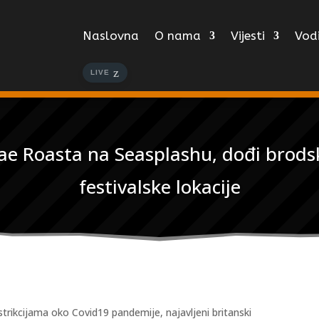
Naslovna
O nama
Vijesti
Vodi
LIVE
e Roasta na Seasplashu, dođi brodsk
festivalske lokacije
rikcijama oko Covid19 pandemije, najavljeni britanski