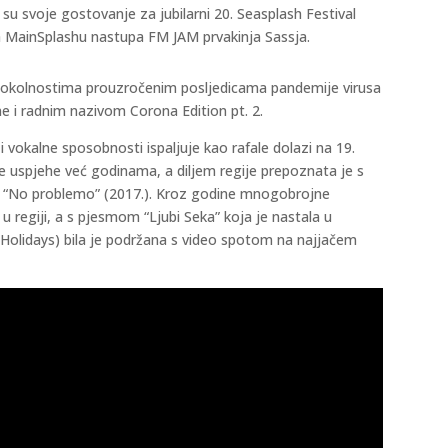
su svoje gostovanje za jubilarni 20. Seasplash Festival
na MainSplashu nastupa FM JAM prvakinja Sassja.
d okolnostima prouzročenim posljedicama pandemije virusa
ne i radnim nazivom Corona Edition pt. 2.
i vokalne sposobnosti ispaljuje kao rafale dolazi na 19.
iže uspjehe već godinama, a diljem regije prepoznata je s
) i “No problemo” (2017.). Kroz godine mnogobrojne
u regiji, a s pjesmom “Ljubi Seka” koja je nastala u
 Holidays) bila je podržana s video spotom na najjačem