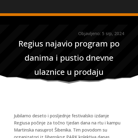
Objavljeno: 5 srp, 2024
Regius najavio program po
danima i pustio dnevne
ulaznice u prodaju
Jubilarno deseto i posljednje festivalsko izdanje
Regiusa počinje za točno tjedan dana na rtu i kampu
Martinska nasuprot Šibenika. Tim povodom su
organizatori iz šibenskog PARK kolektiva danas