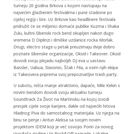
turneju 20 godina Brkova s kojom nastupaju na
najvećim glazbenim festivalima i pune stadione po
cijeloj regiji i šire. Uz Brkove kao headlinere festivala
pridružit će se miljenici domaće publike Kuzma i Shaka
Zulu, kultni šibenski rock bend okupljen nakon dugo
vremena D Diplinzi i drniške uzdanice rocka Morlak.
Drugi, electro stage u petak preuzimaju dvije dobro
poznate šibenske organizacije, Oksid i Takeover. Oksid
dovodi svoju plejadu najboljih DJ-eva u sastavu
Bassler, Uabua, Slavonio, Ščak i Fila, a osim njih ekipa
iz Takeovera priprema svoj prepoznatljivi trash party.
U subotu, ništa manje atraktivno, dapače, Mile Kekin s
novim bendom dovodi svoju aktualnu turneju
Soundtrack Za Život na Martinsku na kojoj izvodi
presjek cijele svoje karijere, dakle od najvećih hitova
Hladnog Piva do samostalnog materijala. Uz njega na
binu se penje i Antun Aleksa sa svojim novim
projektom IDEM koji je već osvojio Porin za novog
izvođača godine i tri Rock&Off nagrade. Lokalne