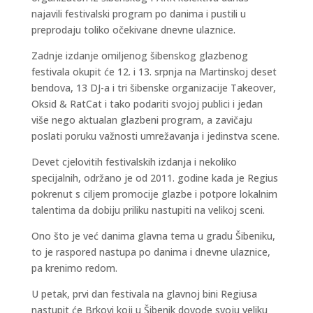
najavili festivalski program po danima i pustili u
preprodaju toliko očekivane dnevne ulaznice.
Zadnje izdanje omiljenog šibenskog glazbenog
festivala okupit će 12. i 13. srpnja na Martinskoj deset
bendova, 13 DJ-a i tri šibenske organizacije Takeover,
Oksid & RatCat i tako podariti svojoj publici i jedan
više nego aktualan glazbeni program, a zavičaju
poslati poruku važnosti umrežavanja i jedinstva scene.
Devet cjelovitih festivalskih izdanja i nekoliko
specijalnih, održano je od 2011. godine kada je Regius
pokrenut s ciljem promocije glazbe i potpore lokalnim
talentima da dobiju priliku nastupiti na velikoj sceni.
Ono što je već danima glavna tema u gradu Šibeniku,
to je raspored nastupa po danima i dnevne ulaznice,
pa krenimo redom.
U petak, prvi dan festivala na glavnoj bini Regiusa
nastupit će Brkovi koji u Šibenik dovode svoju veliku