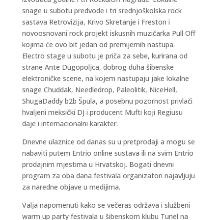
snage u subotu predvode i tri srednjoškolska rock
sastava Retrovizija, Krivo Skretanje i Freston i
novoosnovani rock projekt iskusnih muzičarka Pull Off
kojima će ovo bit jedan od premijernih nastupa.
Electro stage u subotu je priča za sebe, kurirana od
strane Ante Dugopoljca, dobrog duha šibenske
elektroničke scene, na kojem nastupaju jake lokalne
snage Chuddak, Needledrop, Paleolitik, NiceHell,
ShugaDaddy b2b Špula, a posebnu pozornost privlači
hvaljeni meksički DJ i producent Mufti koji Regiusu
daje i internacionalni karakter.
Dnevne ulaznice od danas su u pretprodaji a mogu se
nabaviti putem Entrio online sustava ili na svim Entrio
prodajnim mjestima u Hrvatskoj. Bogati dnevni
program za oba dana festivala organizatori najavljuju
za naredne objave u medijima.
Valja napomenuti kako se večeras održava i službeni
warm up party festivala u šibenskom klubu Tunel na