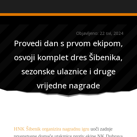
Objavljeno: 22 svi, 2024
Provedi dan s prvom ekipom,
osvoji komplet dres Šibenika,
sezonske ulaznice i druge
vrijedne nagrade
HNK Šibenik organizira nagradnu igru
uoči zadnje
prvenstvene domaće utakmice protiv ekipe NK Dubrava