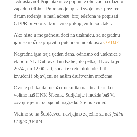
Jednostavno! Prije utakmice popunite obrazac na ulazu u
zapadnu tribinu. Potrebno je upisati svoje ime, prezime,
datum rođenja, e-mail adresu, broj telefona te potpisati
GDPR privolu za korištenje prikupljenih podataka.
Ako niste u mogućnosti doći na utakmicu, za nagradnu
igru se možete prijaviti i putem online obrasca
OVDJE
.
Nagradna igra traje tjedan dana, odnosno od utakmice s
ekipom NK Dubrava Tim Kabel, do petka, 31. svibnja
2024., do 12:00 sati, kada će sretni dobitnici biti
izvučeni i objavljeni na našim društvenim mrežama.
Ovo je prilika da pokažemo koliko nas ima i koliko
volimo naš HNK Šibenik. Sudjelujte i možda baš Vi
osvojite jednu od sjajnih nagrada! Sretno svima!
Vidimo se na Šubićevcu, navijajmo zajedno za naš
jedini
i najbolji
klub!