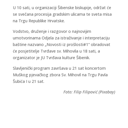
U 10 sati, u organizaciji Šibenske biskupije, održat će
se svečana procesija gradskim ulicama te sveta misa
na Trgu Republike Hrvatske.
Vodstvo, druženje i razgovor o najnovijim
umotvorinama Odjela za istraživanje i interpretaciju
baštine nazvano „Novosti iz prošlosti#1“ obradovat
će posjetitelje Tvrđave sv. Mihovila u 18 sati, a
organizator je JU Tvrđava kulture Šibenik.
Slavljenički program završava u 21 sat koncertom
Muškog pjevačkog zbora Sv. Mihovil na Trgu Pavla
Šubića I u 21 sat.
Foto: Filip Filipović (Pixabay)