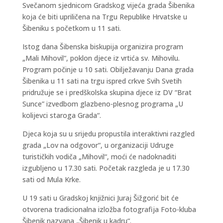
Svečanom sjednicom Gradskog vijeća grada Šibenika
koja će biti upriličena na Trgu Republike Hrvatske u
Šibeniku s početkom u 11 sati.
Istog dana Šibenska biskupija organizira program
„Mali Mihovil“, poklon djece iz vrtića sv. Mihovilu.
Program počinje u 10 sati. Obilježavanju Dana grada
Šibenika u 11 sati na trgu ispred crkve Svih Svetih
pridružuje se i predškolska skupina djece iz DV “Brat
Sunce” izvedbom glazbeno-plesnog programa „U
kolijevci staroga Grada“.
Djeca koja su u srijedu propustila interaktivni razgled
grada „Lov na odgovor“, u organizaciji Udruge
turističkih vodiča „Mihovil“, moći će nadoknaditi
izgubljeno u 17.30 sati. Početak razgleda je u 17.30
sati od Mula Krke.
U 19 sati u Gradskoj knjižnici Juraj Šižgorić bit će
otvorena tradicionalna izložba fotografija Foto-kluba
Šibenik nazvana „Šibenik u kadru“.