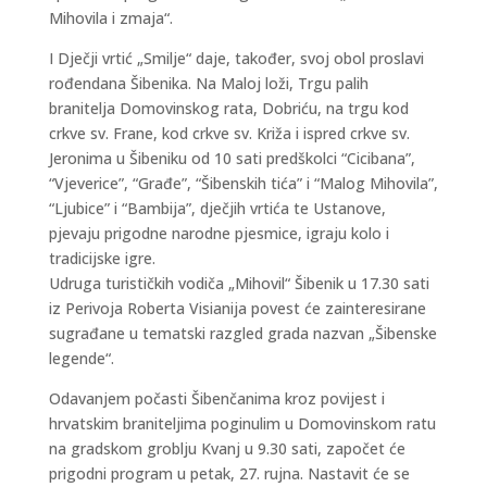
Mihovila i zmaja“.
I Dječji vrtić „Smilje“ daje, također, svoj obol proslavi
rođendana Šibenika. Na Maloj loži, Trgu palih
branitelja Domovinskog rata, Dobriću, na trgu kod
crkve sv. Frane, kod crkve sv. Križa i ispred crkve sv.
Jeronima u Šibeniku od 10 sati predškolci “Cicibana”,
“Vjeverice”, “Građe”, “Šibenskih tića” i “Malog Mihovila”,
“Ljubice” i “Bambija”, dječjih vrtića te Ustanove,
pjevaju prigodne narodne pjesmice, igraju kolo i
tradicijske igre.
Udruga turističkih vodiča „Mihovil“ Šibenik u 17.30 sati
iz Perivoja Roberta Visianija povest će zainteresirane
sugrađane u tematski razgled grada nazvan „Šibenske
legende“.
Odavanjem počasti Šibenčanima kroz povijest i
hrvatskim braniteljima poginulim u Domovinskom ratu
na gradskom groblju Kvanj u 9.30 sati, započet će
prigodni program u petak, 27. rujna. Nastavit će se