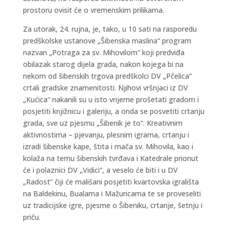
prostoru ovisit će o vremenskim prilikama.
Za utorak, 24. rujna, je, tako, u 10 sati na rasporedu
predškolske ustanove „Šibenska maslina“ program
nazvan „Potraga za sv. Mihovilom“ koji predviđa
obilazak starog dijela grada, nakon kojega bi na
nekom od šibenskih trgova predškolci DV „Pčelica“
crtali gradske znamenitosti. Njihovi vršnjaci iz DV
„Kućica“ nakanili su u isto vrijeme prošetati gradom i
posjetiti knjižnicu i galeriju, a onda se posvetiti crtanju
grada, sve uz pjesmu „Šibenik je to“. Kreativnim
aktivnostima – pjevanju, plesnim igrama, crtanju i
izradi šibenske kape, štita i mača sv. Mihovila, kao i
kolaža na temu šibenskih tvrđava i Katedrale prionut
će i polaznici DV „Vidici“, a veselo će biti i u DV
„Radost“ čiji će mališani posjetiti kvartovska igrališta
na Baldekinu, Bualama i Mažuricama te se proveseliti
uz tradicijske igre, pjesme o Šibeniku, crtanje, šetnju i
priču.