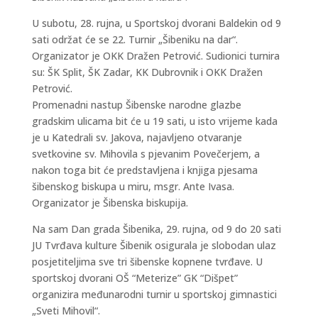
U subotu, 28. rujna, u Sportskoj dvorani Baldekin od 9
sati održat će se 22. Turnir „Šibeniku na dar“.
Organizator je OKK Dražen Petrović. Sudionici turnira
su: ŠK Split, ŠK Zadar, KK Dubrovnik i OKK Dražen
Petrović.
Promenadni nastup Šibenske narodne glazbe
gradskim ulicama bit će u 19 sati, u isto vrijeme kada
je u Katedrali sv. Jakova, najavljeno otvaranje
svetkovine sv. Mihovila s pjevanim Povečerjem, a
nakon toga bit će predstavljena i knjiga pjesama
šibenskog biskupa u miru, msgr. Ante Ivasa.
Organizator je Šibenska biskupija.
Na sam Dan grada Šibenika, 29. rujna, od 9 do 20 sati
JU Tvrđava kulture Šibenik osigurala je slobodan ulaz
posjetiteljima sve tri šibenske kopnene tvrđave. U
sportskoj dvorani OŠ “Meterize” GK “Dišpet”
organizira međunarodni turnir u sportskoj gimnastici
„Sveti Mihovil“.