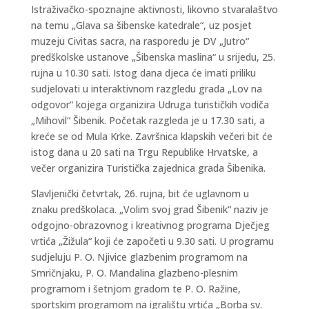
Istraživačko-spoznajne aktivnosti, likovno stvaralaštvo
na temu „Glava sa šibenske katedrale“, uz posjet
muzeju Civitas sacra, na rasporedu je DV „Jutro“
predškolske ustanove „Šibenska maslina“ u srijedu, 25.
rujna u 10.30 sati. Istog dana djeca će imati priliku
sudjelovati u interaktivnom razgledu grada „Lov na
odgovor“ kojega organizira Udruga turističkih vodiča
„Mihovil“ Šibenik. Početak razgleda je u 17.30 sati, a
kreće se od Mula Krke. Završnica klapskih večeri bit će
istog dana u 20 sati na Trgu Republike Hrvatske, a
večer organizira Turistička zajednica grada Šibenika.
Slavljenički četvrtak, 26. rujna, bit će uglavnom u
znaku predškolaca. „Volim svoj grad Šibenik“ naziv je
odgojno-obrazovnog i kreativnog programa Dječjeg
vrtića „Žižula“ koji će započeti u 9.30 sati. U programu
sudjeluju P. O. Njivice glazbenim programom na
Smričnjaku, P. O. Mandalina glazbeno-plesnim
programom i šetnjom gradom te P. O. Ražine,
sportskim programom na igralištu vrtića „Borba sv.