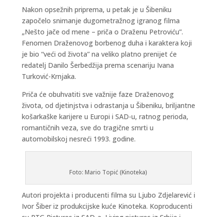
Nakon opsežnih priprema, u petak je u Šibeniku
započelo snimanje dugometražnog igranog filma
„Nešto jače od mene – priča o Draženu Petroviću”.
Fenomen Draženovog borbenog duha i karaktera koji
je bio “veći od života” na veliko platno prenijet će
redatelj Danilo Šerbedžija prema scenariju Ivana
Turković-Krnjaka.
Priča će obuhvatiti sve važnije faze Draženovog
života, od djetinjstva i odrastanja u Šibeniku, briljantne
košarkaške karijere u Europi i SAD-u, ratnog perioda,
romantičnih veza, sve do tragične smrti u
automobilskoj nesreći 1993. godine.
Foto: Mario Topić (Kinoteka)
Autori projekta i producenti filma su Ljubo Zdjelarević i
Ivor Šiber iz produkcijske kuće Kinoteka. Koproducenti