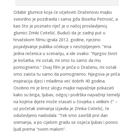
Odabir glumice koja će utjeloviti Draženovu majku
svesrdno je pozdravila i sama gđa Biserka Petrović, a
kao što je poznato riječ je o našoj proslavljenoj
glumici Zrinki Cvitešić. Budući da je zadnji put u
hrvatskom filmu igrala 2012. godine, njezino
pojavljivanje publika očekuje s nestrpljenjem. “Ima
jedna rečenica u scenariju, a ide ovako: “Njegov život
je košarka, mi ostali, mi smo tu samo da mu
pomognemo.” Ovaj film je priča o Draženu, mi ostali
smo zaista tu samo da pomognemo. Njegova je priča
inspiracija djeci i mladima već dobrih 40 godina.
Osobno mi je kroz ulogu majke najvažnije pokazati
kako su briga, ljubav, odgoj i podrška najvažniji temelji
na kojima dijete može stasati u čovjeka s velikim č” –
uz početak snimanja izjavila je Zrinka Cvitešić, te
oduševljeno nadodala: “Tek smo završili prvi dan
snimanja, a po cijelom gradu se osjeća ljubav i ponos
ljudi prema “svom malom”.