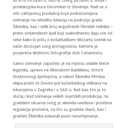
su RTG Pictures iz SAD-a, Living pictures iz Srbije i
produkcijska kuća December iz Slovenije. Radi se o
vrlo zahtjevnoj produkciji koja podrazumijeva
snimanje na nekoliko lokacija na području grada
Šibenika, kao i velik broj angažiranih filmskih radnika –
preko sedamdeset ljudi koji svakodnevno daju sve od
sebe kako bi priču o košarkaškom Mozartu snimili na
način dostojan svog protagonista. Kamera je
povjerena direktoru fotografije Anti Cvitanoviću.
Samo snimanje započelo je na mjestu odakle kreće
legenda, upravo na šibenskom Baldekinu, četvrti
Draženovog djetinjstva, a nakon Šibenika filmska
ekipa pratit će životni put košarkaškog velikana na
lokacijama u Zagrebu i u SAD-u. Baš kao što je to
slučaj i kod snimanja velikih svjetskih produkcija, na
gradskim ulicama ovog je vikenda uvedena i posebna
regulacija prometa, za što su gradske vlasti, kao i
građani Šibenika pokazali puno razumijevanje.