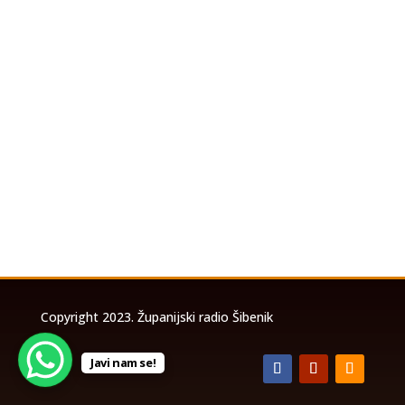
U povodu koncerta Marka Perkovića
Thompsona koji će se održati u utorak, 4.
kolovoza 2026. godine na stadionu Šubićevac u
Šibeniku, a zbog očekivanog velikog broja
posjetitelja, izrađena je posebna prometna
studija temeljem koje će biti uspostavljena
privremena...
Copyright 2023. Županijski radio Šibenik
Javi nam se!