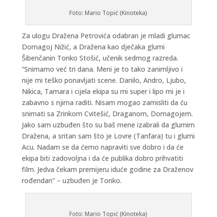
Foto: Mario Topić (Kinoteka)
Za ulogu Dražena Petrovića odabran je mladi glumac
Domagoj Nižić, a Dražena kao dječaka glumi
Šibenčanin Tonko Stošić, učenik sedmog razreda.
“Snimamo već tri dana. Meni je to tako zanimljivo i
nije mi teško ponavljati scene. Danilo, Andro, Ljubo,
Nikica, Tamara i cijela ekipa su mi super i lipo mi je i
zabavno s njima raditi. Nisam mogao zamisliti da ću
snimati sa Zrinkom Cvitešić, Draganom, Domagojem.
Jako sam uzbuđen što su baš mene izabrali da glumim
Dražena, a sritan sam što je Lovre (Tanfara) tu i glumi
Acu. Nadam se da ćemo napraviti sve dobro i da će
ekipa biti zadovoljna i da će publika dobro prihvatiti
film. Jedva čekam premijeru iduće godine za Draženov
rođendan” – uzbuđen je Tonko.
Foto: Mario Topić (Kinoteka)