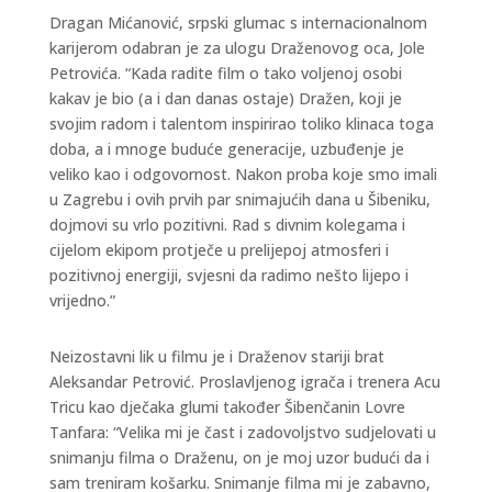
Dragan Mićanović, srpski glumac s internacionalnom
karijerom odabran je za ulogu Draženovog oca, Jole
Petrovića. “Kada radite film o tako voljenoj osobi
kakav je bio (a i dan danas ostaje) Dražen, koji je
svojim radom i talentom inspirirao toliko klinaca toga
doba, a i mnoge buduće generacije, uzbuđenje je
veliko kao i odgovornost. Nakon proba koje smo imali
u Zagrebu i ovih prvih par snimajućih dana u Šibeniku,
dojmovi su vrlo pozitivni. Rad s divnim kolegama i
cijelom ekipom protječe u prelijepoj atmosferi i
pozitivnoj energiji, svjesni da radimo nešto lijepo i
vrijedno.”
Neizostavni lik u filmu je i Draženov stariji brat
Aleksandar Petrović. Proslavljenog igrača i trenera Acu
Tricu kao dječaka glumi također Šibenčanin Lovre
Tanfara: “Velika mi je čast i zadovoljstvo sudjelovati u
snimanju filma o Draženu, on je moj uzor budući da i
sam treniram košarku. Snimanje filma mi je zabavno,