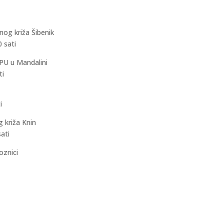
og križa Šibenik
0 sati
PU u Mandalini
ti
i
 križa Knin
sati
znici