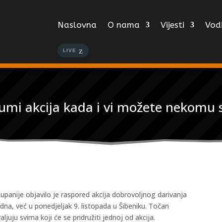
Naslovna
O nama
Vijesti
Vodi
LIVE
umi akcija kada i vi možete nekomu sp
upanije objavilo je raspored akcija dobrovoljnog darivanja
edna, već u ponedjeljak 9. listopada u Šibeniku. Točan
juju svima koji će se pridružiti jednoj od akcija.