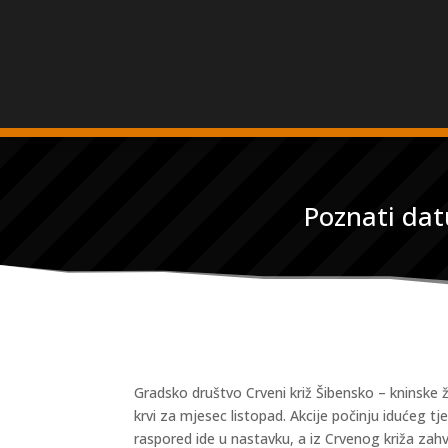
Poznati dat
Gradsko društvo Crveni križ Šibensko – kninske ž
krvi za mjesec listopad. Akcije počinju idućeg tj
raspored ide u nastavku, a iz Crvenog križa zahval