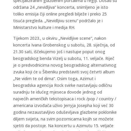
specijaliziranim glazbenim portalima u regiji. Dosad su
održana 24 „nevidljiva“ koncerta, snimljeno je isto
toliko emisija čiji online pregledi bilježe i preko 25
tisuća pregleda. „Nevidljivu scenu“ podržalo je i
Ministarstvo kulture i medija RH.
Tijekom 2023., u okviru „Nevidljive scene“, nakon
koncerta Ivana Grobenskog u subotu, 28. siječnja, od
21.30 sati, iščekujemo još i nastupe poput onog
beogradskog benda Vizelj u subotu, 11. veljače. Riječ
je o predvodnicima novog beogradskog alternativnog
zvuka koji će u Šibeniku predstaviti svoj četvrti album
„Ne vidim te od dima”. Osim toga, Azimut i
beogradska agencija Rock svirke nastavljaju odličnu
suradnju te idućeg mjeseca dovode jednog od
najvećih američkih tekstopisaca i rock /pop / country /
americana izvođača uživo Jerryja Josepha koji već 30
godina nezaustavljivo oduševljava glazbene poklonike
diljem svijeta, na svim pozornicama kojih se možete
sjetiti da postoje. Na koncertu u Azimutu 15. veljače