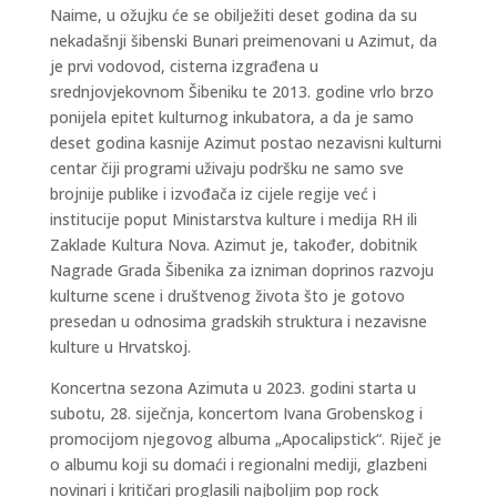
Naime, u ožujku će se obilježiti deset godina da su
nekadašnji šibenski Bunari preimenovani u Azimut, da
je prvi vodovod, cisterna izgrađena u
srednjovjekovnom Šibeniku te 2013. godine vrlo brzo
ponijela epitet kulturnog inkubatora, a da je samo
deset godina kasnije Azimut postao nezavisni kulturni
centar čiji programi uživaju podršku ne samo sve
brojnije publike i izvođača iz cijele regije već i
institucije poput Ministarstva kulture i medija RH ili
Zaklade Kultura Nova. Azimut je, također, dobitnik
Nagrade Grada Šibenika za izniman doprinos razvoju
kulturne scene i društvenog života što je gotovo
presedan u odnosima gradskih struktura i nezavisne
kulture u Hrvatskoj.
Koncertna sezona Azimuta u 2023. godini starta u
subotu, 28. siječnja, koncertom Ivana Grobenskog i
promocijom njegovog albuma „Apocalipstick“. Riječ je
o albumu koji su domaći i regionalni mediji, glazbeni
novinari i kritičari proglasili najboljim pop rock