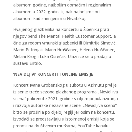
albumom godine, najboljim domaćim i regionalnim
albumom u 2022. godini ili, pak najboljim soul
albumom ikad snimljenim u Hrvatskoj.
Hvaljenog glazbenika na koncertu u Šibeniku prati
njegov bend The Mental Health Customer Support, a
čine ga redom vrhunski glazbenici ili Dimitrije Simović,
Mario Petrinjak, Marin Hraščanec, Helena Hraščanec,
Melani Krog i Luka Osrečak. Ulaznice se u prodaji u
sustavu Entrio.
‘NEVIDLJIVI’ KONCERTI I ONLINE EMISIJE
Koncert Ivana Grobenskog u subotu u Azimutu prvi je
iz serije treće sezone glazbenog programa „Nevidljiva
scena“ pokrenute 2021. godine s ciljem populariziranja
i razvoja autorske nezavisne scene. „Nevidljiva scena“
brzo se proširila po cijeloj regiji jer osim na koncertu,
izvođači se predstavljaju u istoimenoj emisiji koja se
prenosi na društvenim mrežama, YouTube kanalu i