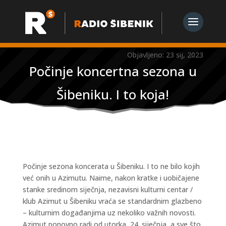
Objavljeno: 23 sij, 2023
Počinje koncertna sezona u
Šibeniku. I to koja!
Počinje sezona koncerata u Šibeniku. I to ne bilo kojih
već onih u Azimutu. Naime, nakon kratke i uobičajene
stanke sredinom siječnja, nezavisni kulturni centar /
klub Azimut u Šibeniku vraća se standardnim glazbeno
– kulturnim događanjima uz nekoliko važnih novosti.
Azimut ponovno radi od utorka, 24. siječnja, a sve što