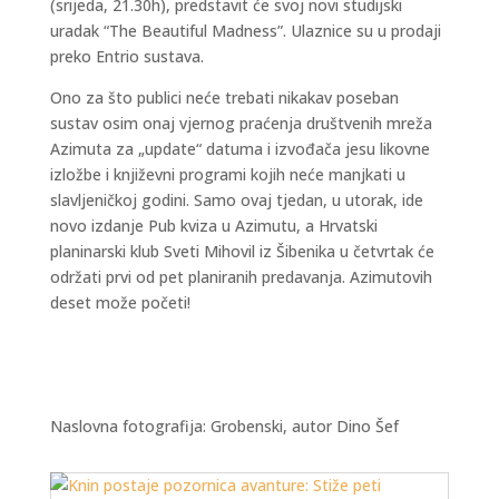
(srijeda, 21.30h), predstavit će svoj novi studijski
uradak “The Beautiful Madness”. Ulaznice su u prodaji
preko Entrio sustava.
Ono za što publici neće trebati nikakav poseban
sustav osim onaj vjernog praćenja društvenih mreža
Azimuta za „update“ datuma i izvođača jesu likovne
izložbe i književni programi kojih neće manjkati u
slavljeničkoj godini. Samo ovaj tjedan, u utorak, ide
novo izdanje Pub kviza u Azimutu, a Hrvatski
planinarski klub Sveti Mihovil iz Šibenika u četvrtak će
održati prvi od pet planiranih predavanja. Azimutovih
deset može početi!
Naslovna fotografija: Grobenski, autor Dino Šef