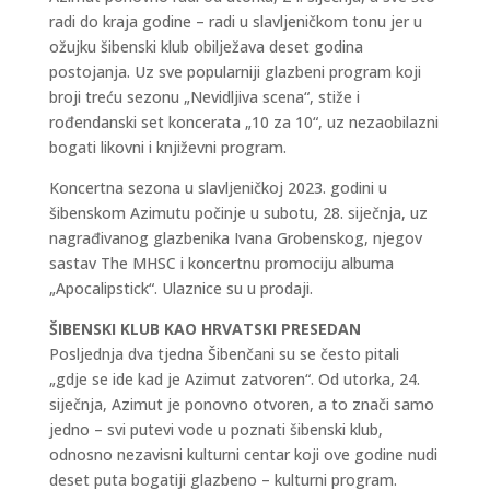
radi do kraja godine – radi u slavljeničkom tonu jer u
ožujku šibenski klub obilježava deset godina
postojanja. Uz sve popularniji glazbeni program koji
broji treću sezonu „Nevidljiva scena“, stiže i
rođendanski set koncerata „10 za 10“, uz nezaobilazni
bogati likovni i književni program.
Koncertna sezona u slavljeničkoj 2023. godini u
šibenskom Azimutu počinje u subotu, 28. siječnja, uz
nagrađivanog glazbenika Ivana Grobenskog, njegov
sastav The MHSC i koncertnu promociju albuma
„Apocalipstick“. Ulaznice su u prodaji.
ŠIBENSKI KLUB KAO HRVATSKI PRESEDAN
Posljednja dva tjedna Šibenčani su se često pitali
„gdje se ide kad je Azimut zatvoren“. Od utorka, 24.
siječnja, Azimut je ponovno otvoren, a to znači samo
jedno – svi putevi vode u poznati šibenski klub,
odnosno nezavisni kulturni centar koji ove godine nudi
deset puta bogatiji glazbeno – kulturni program.