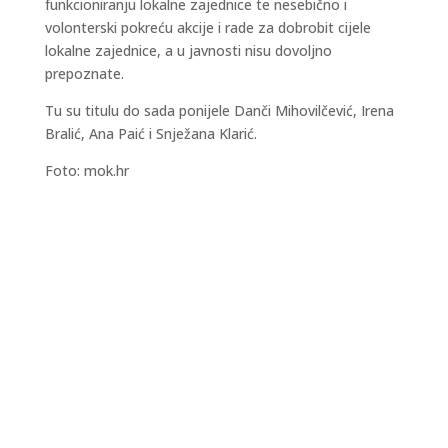
funkcioniranju lokalne zajednice te nesebično i
volonterski pokreću akcije i rade za dobrobit cijele
lokalne zajednice, a u javnosti nisu dovoljno
prepoznate.
Tu su titulu do sada ponijele Danči Mihovilčević, Irena
Bralić, Ana Paić i Snježana Klarić.
Foto: mok.hr
Kraljevski grad Knin 26. i 27. rujna postaje
središte outdoor sporta, aktivnog odmora i
obiteljske zabave, u sklopu petog Dalmatia
Šibenik Outdoor Festivala, u organizaciji TZ