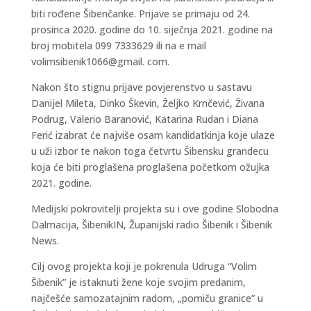
biti rođene Šibenčanke. Prijave se primaju od 24.
prosinca 2020. godine do 10. siječnja 2021. godine na
broj mobitela 099 7333629 ili na e mail
volimsibenik1066@gmail. com.
Nakon što stignu prijave povjerenstvo u sastavu
Danijel Mileta, Dinko Škevin, Željko Krnčević, Živana
Podrug, Valerio Baranović, Katarina Rudan i Diana
Ferić izabrat će najviše osam kandidatkinja koje ulaze
u uži izbor te nakon toga četvrtu Šibensku grandecu
koja će biti proglašena proglašena početkom ožujka
2021. godine.
Medijski pokrovitelji projekta su i ove godine Slobodna
Dalmacija, ŠibenikIN, Županijski radio Šibenik i Šibenik
News.
Cilj ovog projekta koji je pokrenula Udruga “Volim
Šibenik” je istaknuti žene koje svojim predanim,
najčešće samozatajnim radom, „pomiču granice” u