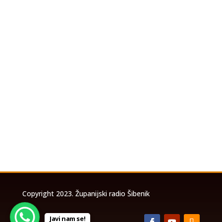
U povodu koncerta Marka Perkovića
Thompsona koji će se održati u utorak, 4.
kolovoza 2026. godine na stadionu Šubićevac u
Šibeniku, a zbog očekivanog velikog broja
posjetitelja, izrađena je posebna prometna
studija temeljem koje će biti uspostavljena
privremena...
Copyright 2023. Županijski radio Šibenik
Javi nam se!