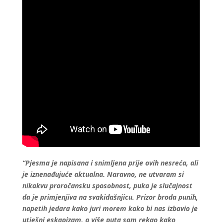
“Pjesma je napisana i snimljena prije ovih nesreća, ali
je iznenađujuće aktualna. Naravno, ne utvaram si
nikakvu proročansku sposobnost, puka je slučajnost
da je primjenjiva na svakidašnjicu. Prizor broda punih,
napetih jedara kako juri morem kako bi nas izbavio je
utješni eskapizam, a više puta sam rekao kako