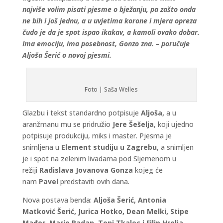
najviše volim pisati pjesme o bježanju, pa zašto onda
ne bih i još jednu, a u uvjetima korone i mjera opreza
čudo je da je spot ispao ikakav, a kamoli ovako dobar.
Ima emociju, ima posebnost, Gonzo zna. – poručuje
Aljoša Šerić o novoj pjesmi.
Foto | Saša Welles
Glazbu i tekst standardno potpisuje
Aljoša,
a u
aranžmanu mu se pridružio
Jere Šešelja
, koji ujedno
potpisuje produkciju, miks i master. Pjesma je
snimljena u
Element studiju u Zagrebu
, a snimljen
je i spot na zelenim livadama pod Sljemenom u
režiji
Radislava Jovanova Gonza
kojeg će
nam
Pavel
predstaviti ovih dana.
Nova postava benda:
Aljoša Šerić, Antonia
Matković Šerić, Jurica Hotko, Dean Melki, Stipe
Mađor, Mario Radan, Toni Tkalec i Filip Hrelja.