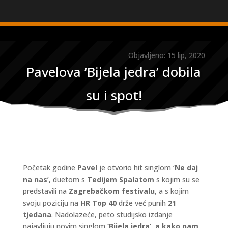
Objavljeno: 15 lip, 2020
Pavelova ‘Bijela jedra’ dobila
su i spot!
Početak godine
Pavel
je otvorio hit singlom ‘
Ne daj
na nas
’, duetom s
Tedijem Spalatom
s kojim su se
predstavili na
Zagrebačkom festivalu
, a s kojim
svoju poziciju na
HR Top 40
drže već punih
21
tjedana
. Nadolazeće, peto studijsko izdanje
najavljuju novim singlom
‘Bijela jedra’, a kako nam