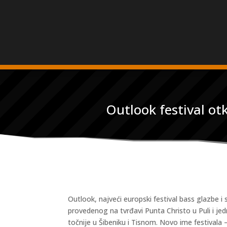
Outlook festival otk
Outlook, najveći europski festival bass glazbe i
provedenog na tvrđavi Punta Christo u Puli i jed
točnije u Šibeniku i Tisnom. Novo ime festivala –