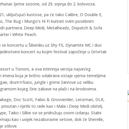
rhunac ljetne sezone, od 29. srpnja do 2. kolovoza.
1, uključujući kustose, pa će tako Calibre, D Double E,
as, The Bug i Mungo’s Hi Fi kurirati ovim posebnim
lskih partnera; Deep Medi, Metalheadz, Dispatch & Sofa
rter i White Peach.
 se koncertu u Šibeniku uz Shy FX, Dynamite MC i duo
edinstveni koncert su kojim festival započinje u četvrtak
Resort u Tisnom, a ova intimnija verzija najvećeg
 imena koja je brižno odabrana ostaje vjerna temeljima
gae, drum’n’bass, jungle i grime žanrove uz veliku
ogramom kojeg čine zabave na plaži i na brodovima.
reakage, Doc Scott, Fabio & Grooverider, Lenzman, DLR,
 prisutan i rijetki to rade kao i Mala i Deep Medi obitelj.
, Taiko i Silkie svi se pridružuju ovom izdanju. Stalni
remaju kao i uvijek nezaboravne setove, dok će Sherelle,
e stilove.