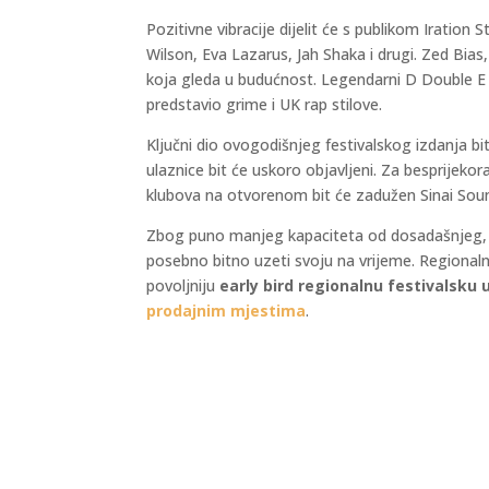
Pozitivne vibracije dijelit će s publikom Iration
Wilson, Eva Lazarus, Jah Shaka i drugi. Zed Bia
koja gleda u budućnost. Legendarni D Double E 
predstavio grime i UK rap stilove.
Ključni dio ovogodišnjeg festivalskog izdanja bit
ulaznice bit će uskoro objavljeni. Za besprijekor
klubova na otvorenom bit će zadužen Sinai Sou
Zbog puno manjeg kapaciteta od dosadašnjeg, za
posebno bitno uzeti svoju na vrijeme. Regionaln
povoljniju
early bird regionalnu festivalsku 
prodajnim mjestima
.