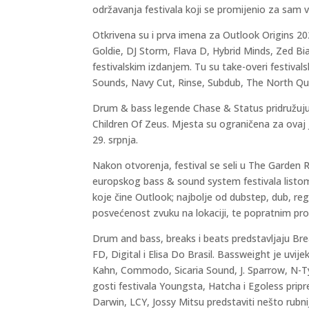
održavanja festivala koji se promijenio za sam v
Otkrivena su i prva imena za Outlook Origins 202
Goldie, DJ Storm, Flava D, Hybrid Minds, Zed Bi
festivalskim izdanjem. Tu su take-overi festiva
Sounds, Navy Cut, Rinse, Subdub, The North Qua
Drum & bass legende Chase & Status pridružuju
Children Of Zeus. Mjesta su ograničena za ovaj j
29. srpnja.
Nakon otvorenja, festival se seli u The Garden 
europskog bass & sound system festivala listom
koje čine Outlook; najbolje od dubstep, dub, reg
posvećenost zvuku na lokaciji, te popratnim pr
Drum and bass, breaks i beats predstavljaju B
FD, Digital i Elisa Do Brasil. Bassweight je uvijek
Kahn, Commodo, Sicaria Sound, J. Sparrow, N-Type
gosti festivala Youngsta, Hatcha i Egoless prip
Darwin, LCY, Jossy Mitsu predstaviti nešto rubnij