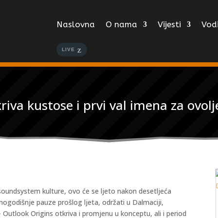
Naslovna
O nama
Vijesti
Vodi
LIVE
riva kustose i prvi val imena za ovol
 soundsystem kulture, ovo će se ljeto nakon desetljeća
nogodišnje pauze prošlog ljeta, održati u Dalmaciji,
 Outlook Origins otkriva i promjenu u konceptu, ali i period