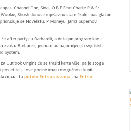
 Steppas, Channel One, Sinai, O.B.F Feat Charlie P & Sr
s, Wookie, Shosh donose mješavinu stare škole i bas glazbe
pridružuje se Novelistu, P Moneyu, Jamz Supernovi
 će after partyji u Barbarelli, a detaljan program kao i
an zvuk u Barbarelli, jednom od najomiljenijih svjetskih
nd System.
 Outlook Origins će se tražiti karta više, pa je stoga
i posjetitelji i ove godine imaju mogućnost kupiti
ulaznicu
i to
putem Entrio sistema
i na
Entrio