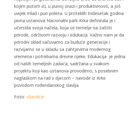
kojim putom ići, u punoj snazi i produktivnosti, a još
uvijek mlad i pun poleta. U proteklih tridesetak godina
Javna ustanova Nacionalni park Krka definirala je i
učvrstila svoja načela, koja se temelje na zaštiti
prirode, održivom razvoju i edukaciji. Važno nam je da
prirodni sklad sačuvamo za buduće generacije i
razvijamo se u skladu sa zahtjevima modernog
vremena i potrebama drevne rijeke. Edukacija je jedna
od naših temeljnih zadaća, sadržana u svakom
projektu koji kao ustanova provodimo, s posebnim
naglaskom na rad s djecom – navode iz Krke
povodom rođendanskog slavlja.
Foto:
sibenik.in