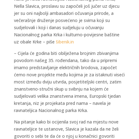
Nella Slavica, proslavu su započeli još jučer uz djecu
jer su oni najbolji ambasadori očuvanja prirode, a
večerašnje druženje posvećeno je svima koji su
sudjelovali i koji i danas sudjeluju u očuvanju
Nacionalnog parka Krka i kulturno-povijesne baštine
uz obale Krke – piše
šibenik.in
– Cijela će godina biti obilježena brojnim zbivanjima
povodom našeg 35. rođendana, tako da u pripremi
imamo predstavljanje električnih brodova, započet
ćemo nove projekte među kojima je za istaknuti viseći
most između dviju utvrda, posjetiteljski centri, zatim
znanstveno-stručni skup u svibnju na kojem će
sudjelovati velika znanstvena imena, Europski tjedan
kretanja, niz je projekata pred nama – navela je
ravnateljica Nacionalnog parka Krka.
Na pitanje kako bi ocijenila svoj rad na mjestu nove
ravnateljice te ustanove, Slavica je kazala da ne želi
govoriti o sebi te da će o njoj u konačnici govoriti