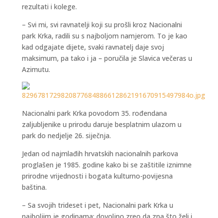
rezultati i kolege.
– Svi mi, svi ravnatelji koji su prošli kroz Nacionalni
park Krka, radili su s najboljom namjerom. To je kao
kad odgajate dijete, svaki ravnatelj daje svoj
maksimum, pa tako i ja – poručila je Slavica večeras u
Azimutu.
Nacionalni park Krka povodom 35. rođendana
zaljubljenike u prirodu daruje besplatnim ulazom u
park do nedjelje 26. siječnja.
Jedan od najmlađih hrvatskih nacionalnih parkova
proglašen je 1985. godine kako bi se zaštitile iznimne
prirodne vrijednosti i bogata kulturno-povijesna
baština.
– Sa svojih trideset i pet, Nacionalni park Krka u
najboljim je godinama: dovoljno zreo da zna što želi i