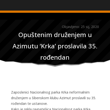
Objavljeno: 25 sij, 2020
Opuštenim druženjem u
Azimutu ‘Krka’ proslavila 35.
rođendan
Zaposlenici Nacionalnog parka Krka neformalnim
druženjem u šibenskom klubu Azimut proslavili su 35.
rođendan te ustanove.
Kako je rekla ravnateljica Nacionalnog parka Krka,