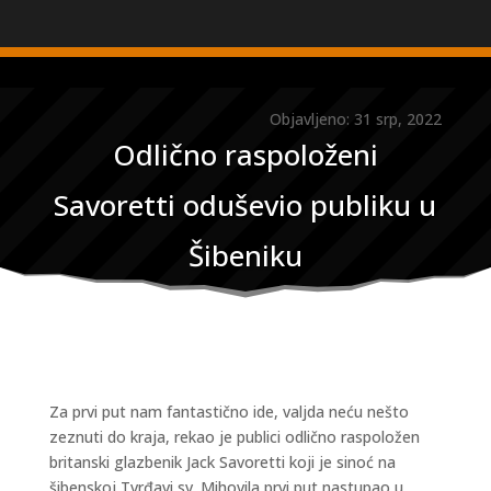
Objavljeno: 31 srp, 2022
Odlično raspoloženi
Savoretti oduševio publiku u
Šibeniku
Za prvi put nam fantastično ide, valjda neću nešto
zeznuti do kraja, rekao je publici odlično raspoložen
britanski glazbenik Jack Savoretti koji je sinoć na
šibenskoj Tvrđavi sv. Mihovila prvi put nastupao u