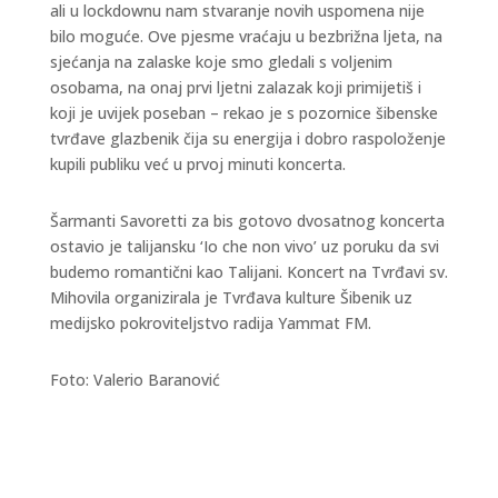
ali u lockdownu nam stvaranje novih uspomena nije
bilo moguće. Ove pjesme vraćaju u bezbrižna ljeta, na
sjećanja na zalaske koje smo gledali s voljenim
osobama, na onaj prvi ljetni zalazak koji primijetiš i
koji je uvijek poseban – rekao je s pozornice šibenske
tvrđave glazbenik čija su energija i dobro raspoloženje
kupili publiku već u prvoj minuti koncerta.
Šarmanti Savoretti za bis gotovo dvosatnog koncerta
ostavio je talijansku ‘Io che non vivo’ uz poruku da svi
budemo romantični kao Talijani. Koncert na Tvrđavi sv.
Mihovila organizirala je Tvrđava kulture Šibenik uz
medijsko pokroviteljstvo radija Yammat FM.
Foto: Valerio Baranović