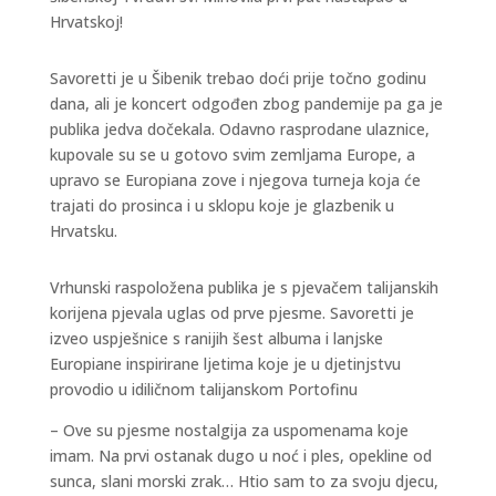
Hrvatskoj!
Savoretti je u Šibenik trebao doći prije točno godinu
dana, ali je koncert odgođen zbog pandemije pa ga je
publika jedva dočekala. Odavno rasprodane ulaznice,
kupovale su se u gotovo svim zemljama Europe, a
upravo se Europiana zove i njegova turneja koja će
trajati do prosinca i u sklopu koje je glazbenik u
Hrvatsku.
Vrhunski raspoložena publika je s pjevačem talijanskih
korijena pjevala uglas od prve pjesme. Savoretti je
izveo uspješnice s ranijih šest albuma i lanjske
Europiane inspirirane ljetima koje je u djetinjstvu
provodio u idiličnom talijanskom Portofinu
– Ove su pjesme nostalgija za uspomenama koje
imam. Na prvi ostanak dugo u noć i ples, opekline od
sunca, slani morski zrak… Htio sam to za svoju djecu,