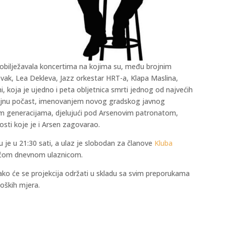
obilježavala koncertima na kojima su, među brojnim
Novak, Lea Dekleva, Jazz orkestar HRT-a, Klapa Maslina,
, koja je ujedno i peta obljetnica smrti jednog od najvećih
 trajnu počast, imenovanjem novog gradskog javnog
m generacijama, djelujući pod Arsenovim patronatom,
nosti koje je i Arsen zagovarao.
 je u 21:30 sati, a ulaz je slobodan za članove
Kluba
ažećom dnevnom ulaznicom.
ako će se projekcija održati u skladu sa svim preporukama
oških mjera.