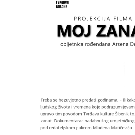
Treba se bezuvjetno predati godinama. – ili ka
ljudskog života i vremena koje podrazumijevamo r
upravo tim povodom Tvrđava kulture Šibenik tog
zanat. Dokumentarac nadahnutog umjetničkog for
pod redateljskom palicom Mladena Matičevića.