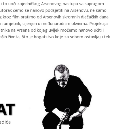
4., i to uoči zajedničkog Arsenovog nastupa sa suprugom
U utorak ćemo se nanovo podsjetiti na Arsenovu, ne samo
jeg kroz film pratimo od Arsenovih skromnih dječačkih dana
n umjetnik, cijenjen u međunarodnim okvirima. Projekcija
tnika na Arsena od kojeg uvijek možemo nanovo učiti i
naših života, što je bogatstvo koje za sobom ostavljaju tek