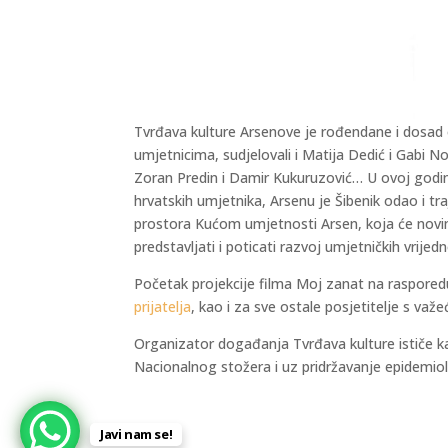
Tvrđava kulture Arsenove je rođendane i dosad 
umjetnicima, sudjelovali i Matija Dedić i Gabi 
Zoran Predin i Damir Kukuruzović… U ovoj godini
hrvatskih umjetnika, Arsenu je Šibenik odao i
prostora Kućom umjetnosti Arsen, koja će novi
predstavljati i poticati razvoj umjetničkih vrijed
Početak projekcije filma Moj zanat na rasporedu
prijatelja
, kao i za sve ostale posjetitelje s v
Organizator događanja Tvrđava kulture ističe k
Nacionalnog stožera i uz pridržavanje epidemiol
Javi nam se!