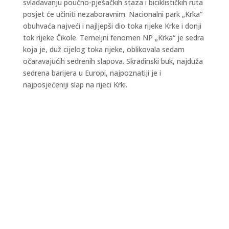
svladavanju poučno-pješačkih staza i biciklističkih ruta
posjet će učiniti nezaboravnim. Nacionalni park „Krka“
obuhvaća najveći i najljepši dio toka rijeke Krke i donji
tok rijeke Čikole. Temeljni fenomen NP „Krka“ je sedra
koja je, duž cijelog toka rijeke, oblikovala sedam
očaravajućih sedrenih slapova. Skradinski buk, najduža
sedrena barijera u Europi, najpoznatiji je i
najposjećeniji slap na rijeci Krki.
Kraljevski grad Knin 26. i 27. rujna postaje
središte outdoor sporta, aktivnog odmora i
obiteljske zabave, u sklopu petog Dalmatia
Šibenik Outdoor Festivala, u organizaciji TZ