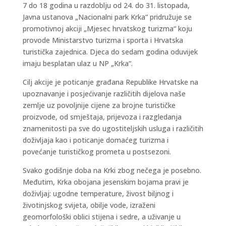
7 do 18 godina u razdoblju od 24. do 31. listopada,
Javna ustanova „Nacionalni park Krka“ pridružuje se
promotivnoj akciji „Mjesec hrvatskog turizma“ koju
provode Ministarstvo turizma i sporta i Hrvatska
turistička zajednica. Djeca do sedam godina oduvijek
imaju besplatan ulaz u NP „Krka“.
Cilj akcije je poticanje građana Republike Hrvatske na
upoznavanje i posjećivanje različitih dijelova naše
zemlje uz povoljnije cijene za brojne turističke
proizvode, od smještaja, prijevoza i razgledanja
znamenitosti pa sve do ugostiteljskih usluga i različitih
doživljaja kao i poticanje domaćeg turizma i
povećanje turističkog prometa u postsezoni.
Svako godišnje doba na Krki zbog nečega je posebno.
Međutim, Krka obojana jesenskim bojama pravi je
doživljaj: ugodne temperature, živost biljnog i
životinjskog svijeta, obilje vode, izraženi
geomorfološki oblici stijena i sedre, a uživanje u