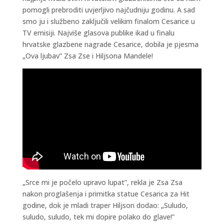
pomogli prebroditi uvjerljivo najčudniju godinu. A sad
smo ju i službeno zaključili velikim finalom Cesarice u
TV emisiji. Najviše glasova publike ikad u finalu
hrvatske glazbene nagrade Cesarice, dobila je pjesma
„Ova ljubav” Zsa Zse i Hiljsona Mandele!
„Srce mi je počelo upravo lupat”, rekla je Zsa Zsa
nakon proglašenja i primitka statue Cesarica za Hit
godine, dok je mladi traper Hiljson dodao: „Suludo,
suludo, suludo, tek mi dopire polako do glave!”