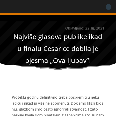
Objavljeno: 22 sij, 2021
Najviše glasova publike ikad
u finalu Cesarice dobila je
pjesma „Ova ljubav”!
Proteklu godinu definitivno treba pospremiti u neku
ladicu i nikad ju više ne spomenuti. Dok smo klizili kroz
nju, glazbom smo često ignorirali stvarnost. I zato
najprije hvala svim hrvatskim glazbenicima što su nam