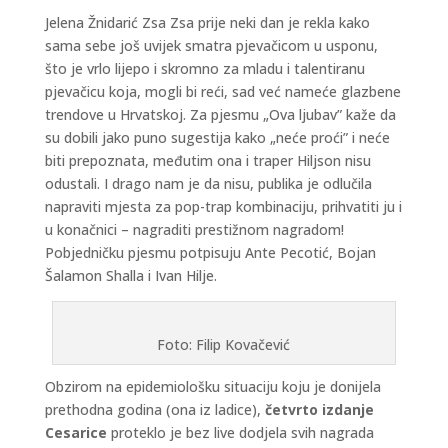
Jelena Žnidarić Zsa Zsa prije neki dan je rekla kako
sama sebe još uvijek smatra pjevačicom u usponu,
što je vrlo lijepo i skromno za mladu i talentiranu
pjevačicu koja, mogli bi reći, sad već nameće glazbene
trendove u Hrvatskoj. Za pjesmu „Ova ljubav” kaže da
su dobili jako puno sugestija kako „neće proći” i neće
biti prepoznata, međutim ona i traper Hiljson nisu
odustali. I drago nam je da nisu, publika je odlučila
napraviti mjesta za pop-trap kombinaciju, prihvatiti ju i
u konačnici – nagraditi prestižnom nagradom!
Pobjedničku pjesmu potpisuju Ante Pecotić, Bojan
Šalamon Shalla i Ivan Hilje.
Foto: Filip Kovačević
Obzirom na epidemiološku situaciju koju je donijela
prethodna godina (ona iz ladice),
četvrto izdanje
Cesarice
proteklo je bez live dodjela svih nagrada