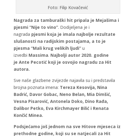
Foto: Filip Kovačević
Nagrada za tamburaški hit pripala je Mejašima i
pjesmi
“Nije to vino”
. Dodijeljena je i
nagrada
pjesmi koja je imala najbolje rezultate
slušanosti na radijskim postajama, a to je
pjesma
“Mali krug velikih ljudi”
u
izvedbi
Massima
.
Najbolji autor 2020. godine
je
Ante Pecotić
koji je osvojio nagradu za Hit
autora.
Sve naše glazbene zvijezde najavila su i predstavila
brojna poznata imena:
Tereza Kesovija, Nina
Badrić, Davor Gobac, Neno Belan, Mia Dimšić,
Vesna Pisarović, Antonela Doko, Dino Rađa,
Dalibor Petko, Eva Kirchmayer Bilić i Renata
Končić Minea.
Podsjećamo još jednom na sve Hitove mjeseca iz
prethodne godine, koji su se natjecali za Hit