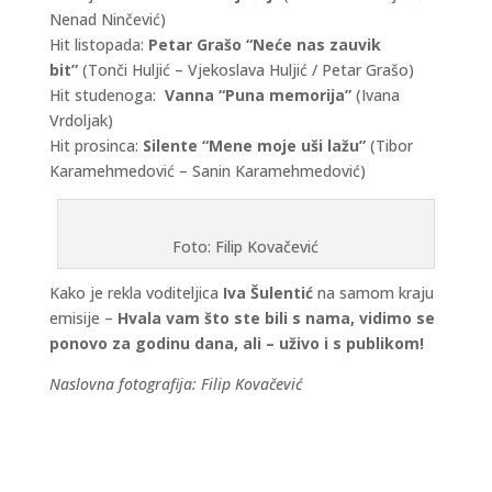
Nenad Ninčević)
Hit listopada:
Petar Grašo “Neće nas zauvik
bit”
(Tonči Huljić – Vjekoslava Huljić / Petar Grašo)
Hit studenoga:
Vanna “Puna memorija”
(Ivana
Vrdoljak)
Hit prosinca:
Silente “Mene moje uši lažu”
(Tibor
Karamehmedović – Sanin Karamehmedović)
Foto: Filip Kovačević
Kako je rekla voditeljica
Iva Šulentić
na samom kraju
emisije –
Hvala vam što ste bili s nama, vidimo se
ponovo za godinu dana, ali – uživo i s publikom!
Naslovna fotografija: Filip Kovačević