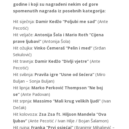
godine i koji su nagrađeni nekim od gore
spomenutih nagrada iz posebnih kategorija:
Hit siječnja:
Damir Kedžo “Poljubi me sad”
(Ante
Pecotić)
Hit veljače:
Antonija Šola i Mario Roth “Cijena
prave ljubavi”
(Antonija Šola)
Hit ožujka:
Vinko Ćemeraš “Pelin i med”
(Srđan
Sekulović)
Hit travnja:
Damir Kedžo “Divlji vjetre”
(Ante
Pecotić)
Hit svibnja:
Pravila igre “Usne od šećera”
(Miro
Buljan – Sonja Buljan)
Hit lipnja:
Marko Perković Thompson “Ne boj
se”
(Ante Padovan)
Hit srpnja:
Massimo “Mali krug velikih ljudi”
(Ivan
Dečak)
Hit kolovoza:
Zsa Zsa ft. Hiljson Mandela “Ova
ljubav”
(Ante Pecotić / Ivan Hilje / Bojan Šalamon)
Hit rujna:
Franka “Prvi osjećaj”
(Branimir Mihaljević –