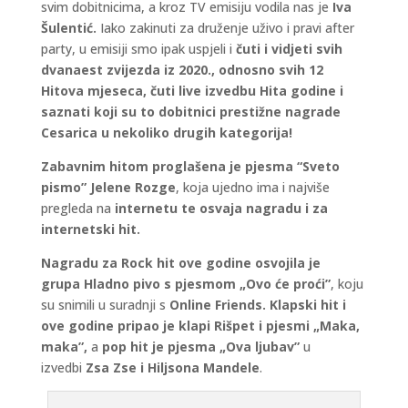
svim dobitnicima, a kroz TV emisiju vodila nas je
Iva
Šulentić.
Iako zakinuti za druženje uživo i pravi after
party, u emisiji smo ipak uspjeli i
čuti i vidjeti svih
dvanaest zvijezda iz 2020., odnosno svih 12
Hitova mjeseca, čuti live izvedbu Hita godine i
saznati koji su to dobitnici prestižne nagrade
Cesarica u nekoliko drugih kategorija!
Zabavnim hitom proglašena je pjesma
“Sveto
pismo” Jelene Rozge
, koja ujedno ima i najviše
pregleda na
internetu te osvaja nagradu i za
internetski hit.
Nagradu za Rock hit ove godine osvojila je
grupa
Hladno pivo s pjesmom
„Ovo će proći”
, koju
su snimili u suradnji s
Online Friends.
Klapski hit i
ove godine pripao je klapi Rišpet
i pjesmi
„Maka,
maka”,
a
pop hit je pjesma „Ova ljubav”
u
izvedbi
Zsa Zse i Hiljsona Mandele
.