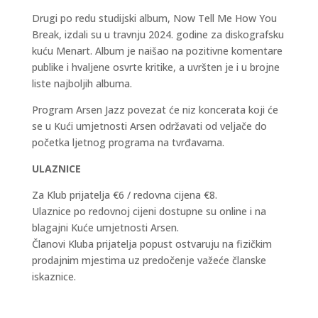
Drugi po redu studijski album, Now Tell Me How You
Break, izdali su u travnju 2024. godine za diskografsku
kuću Menart. Album je naišao na pozitivne komentare
publike i hvaljene osvrte kritike, a uvršten je i u brojne
liste najboljih albuma.
Program Arsen Jazz povezat će niz koncerata koji će
se u Kući umjetnosti Arsen održavati od veljače do
početka ljetnog programa na tvrđavama.
ULAZNICE
Za Klub prijatelja €6 / redovna cijena €8.
Ulaznice po redovnoj cijeni dostupne su online i na
blagajni Kuće umjetnosti Arsen.
Članovi Kluba prijatelja popust ostvaruju na fizičkim
prodajnim mjestima uz predočenje važeće članske
iskaznice.