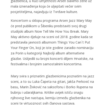
glazbenica, u Kući umjetnosti Arsen slavimo žene uz
mala iznenađenja koja će uljepšati večer svim
posjetiteljima, najavljuju iz Tvrđave kulture.
Koncertom u sklopu programa Arsen Jazz Mary May
će pred publikom u Šibeniku predstaviti svoj drugi
studijski album Now Tell Me How You Break. Mary
May aktivno djeluje na sceni od 2018. godine kada se
predstavila javnosti albumom Things You Can`t Put
Your Finger On, koji je iste godine zaradio nominaciju
za Porin u kategoriji Najbolji album alternativne
glazbe. Uslijedili su brojni koncerti diljem Hrvatske, na
festivalima i brojnim samostalnim koncertima.
Mary svira s priznatim glazbenicima poznatim na jazz
sceni, a to su Luka Čapeta na gitari, Jakša Perković na
basu, Marin Živković na saksofonu i Borko Rupena na
bubnju i udaraljkama. Kritike uvijek ističu snagu
njihovog live nastupa, kemiju između glazbenika na
sceni te virtuoznost svih članova sastava.