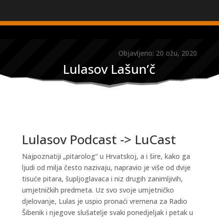
Objavljeno: 20 ožu, 2020
Lulasov Lašun’č
Lulasov Podcast -> LuCast
Najpoznatiji „pitarolog“ u Hrvatskoj, a i šire, kako ga
ljudi od milja često nazivaju, napravio je više od dvije
tisuće pitara, šupljoglavaca i niz drugih zanimljivih,
umjetničkih predmeta. Uz svo svoje umjetničko
djelovanje, Lulas je uspio pronaći vremena za Radio
Šibenik i njegove slušatelje svaki ponedjeljak i petak u