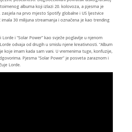
 istoimenog albuma koji izlazi 20. kolovoza, a pjesma je
, zasjela na prvo mjesto Spotify globalne i US ljestvice
ć imala 30 milijuna streamanja i označena je kao trending
ali Lorde i “Solar Power” kao svježe poglavlje u njenom
Lorde odvaja od drugih u smislu njene kreativnosti. “Album
ćaje koje imam kada sam vani. U vremenima tuge, konfuzije,
a odgovorima. Pjesma “Solar Power” je posveta zaraznom i
čuje Lorde.