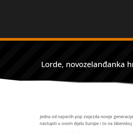
Lorde, novozelanđanka hr
Jedna od najvećih pop zvijezda novije generacij
nastupiti u ovom dijelu Europe i to na šibenskoj 