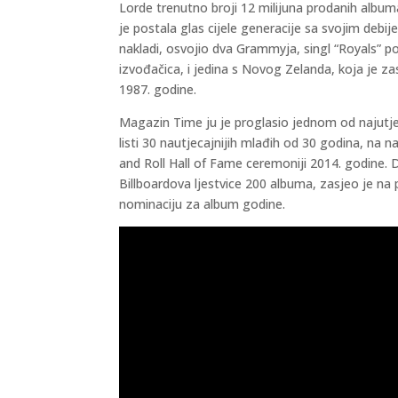
Lorde trenutno broji 12 milijuna prodanih albuma
je postala glas cijele generacije sa svojim debi
nakladi, osvojio dva Grammyja, singl “Royals” p
izvođačica, i jedina s Novog Zelanda, koja je za
1987. godine.
Magazin Time ju je proglasio jednom od najutjeca
listi 30 nautjecajnijih mlađih od 30 godina, na n
and Roll Hall of Fame ceremoniji 2014. godine.
Billboardova ljestvice 200 albuma, zasjeo je n
nominaciju za album godine.