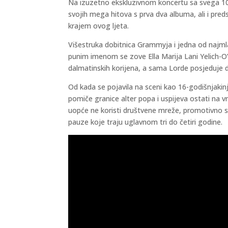
Na izuzetno ekskluzivnom koncertu sa svega 105
svojih mega hitova s prva dva albuma, ali i preds
krajem ovog ljeta.
Višestruka dobitnica Grammyja i jedna od najmla
punim imenom se zove Ella Marija Lani Yelich-
dalmatinskih korijena, a sama Lorde posjeduje 
Od kada se pojavila na sceni kao 16-godišnjakin
pomiče granice alter popa i uspijeva ostati na v
uopće ne koristi društvene mreže, promotivno se
pauze koje traju uglavnom tri do četiri godine.