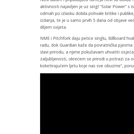
aktivnosti najavljen je uz singl “Solar Power” s
odmah po izlasku dobila pohvale kritike i publike
izdanja, te je u samo prvih 5 dana od objave ve
diljem svijeta.
NME i Pitchfork daju petice singlu, Billboard hv
radu, dok Guardian kaže da povratnička pjesma 
slavi prirodu, a njime pokušavam uhvatiti osje
zaljubljenosti, okrećem se prirodi u potrazi z
koketirajućem ljetu koje nas sve obuzme”, poru