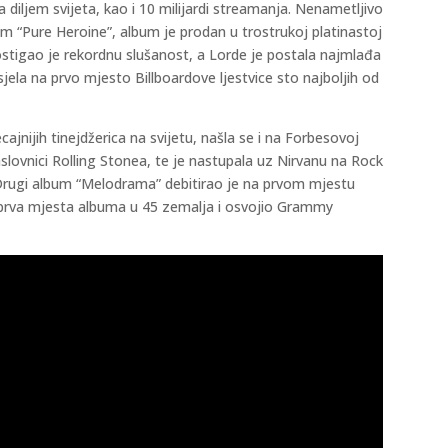
 diljem svijeta, kao i 10 milijardi streamanja. Nenametljivo
jem “Pure Heroine”, album je prodan u trostrukoj platinastoj
ostigao je rekordnu slušanost, a Lorde je postala najmlađa
sjela na prvo mjesto Billboardove ljestvice sto najboljih od
jnijih tinejdžerica na svijetu, našla se i na Forbesovoj
aslovnici Rolling Stonea, te je nastupala uz Nirvanu na Rock
 Drugi album “Melodrama” debitirao je na prvom mjestu
a prva mjesta albuma u 45 zemalja i osvojio Grammy