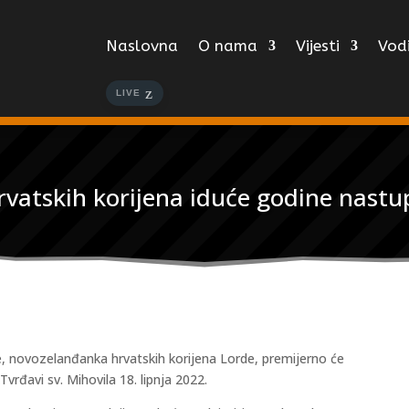
Naslovna
O nama
Vijesti
Vodi
LIVE
vatskih korijena iduće godine nastup
e, novozelanđanka hrvatskih korijena Lorde, premijerno će
Tvrđavi sv. Mihovila 18. lipnja 2022.