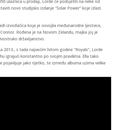
0 ulaznica u prodaji, Lorde će podsjetiti na neke od
taviti novo studijsko izdanje “Solar Power” koje izlazi
đi izvođačica koja je osvojila međunarodne ljestvice,
O’Connor. Rođena je na Novom Zelandu, majka joj je
dvostruko državljanstvo.
ja 2013., s tada najvećim hitom godine “Royals”, Lorde
rhu igrajući konstantno po svojim pravilima. Ella tako
 pojavljuje jako rijetko, te između albuma uzima velike