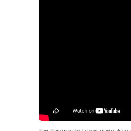
Novi album i pripadajuća turneja novi su dokaz