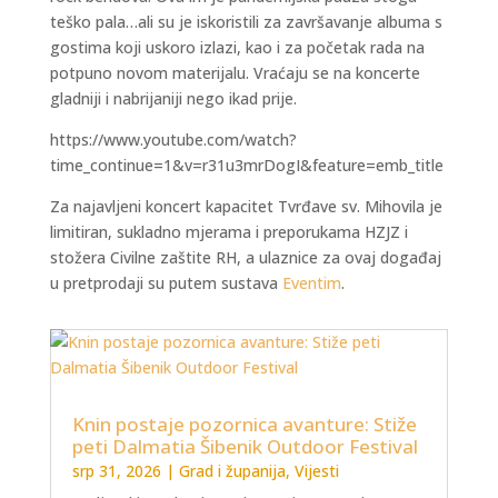
teško pala…ali su je iskoristili za završavanje albuma s
gostima koji uskoro izlazi, kao i za početak rada na
potpuno novom materijalu. Vraćaju se na koncerte
gladniji i nabrijaniji nego ikad prije.
https://www.youtube.com/watch?
time_continue=1&v=r31u3mrDogI&feature=emb_title
Za najavljeni koncert kapacitet Tvrđave sv. Mihovila je
limitiran, sukladno mjerama i preporukama HZJZ i
stožera Civilne zaštite RH, a ulaznice za ovaj događaj
u pretprodaji su putem sustava
Eventim
.
Knin postaje pozornica avanture: Stiže
peti Dalmatia Šibenik Outdoor Festival
srp 31, 2026
|
Grad i županija
,
Vijesti