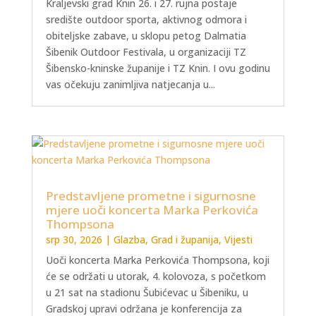
Kraljevski grad Knin 26. i 27. rujna postaje
središte outdoor sporta, aktivnog odmora i
obiteljske zabave, u sklopu petog Dalmatia
Šibenik Outdoor Festivala, u organizaciji TZ
Šibensko-kninske županije i TZ Knin. I ovu godinu
vas očekuju zanimljiva natjecanja u...
Predstavljene prometne i sigurnosne
mjere uoči koncerta Marka Perkovića
Thompsona
srp 30, 2026
|
Glazba
,
Grad i županija
,
Vijesti
Uoči koncerta Marka Perkovića Thompsona, koji
će se održati u utorak, 4. kolovoza, s početkom
u 21 sat na stadionu Šubićevac u Šibeniku, u
Gradskoj upravi održana je konferencija za