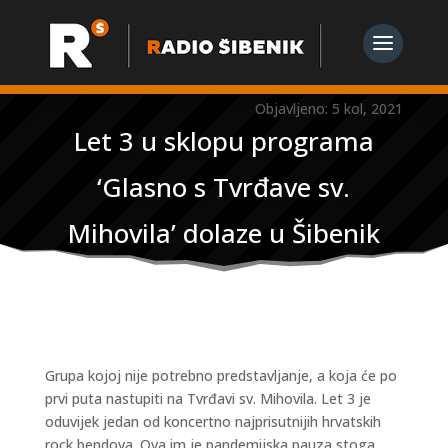
Objavljeno: 5 kol, 2021
Let 3 u sklopu programa
‘Glasno s Tvrđave sv.
Mihovila’ dolaze u Šibenik
Grupa kojoj nije potrebno predstavljanje, a koja će po
prvi puta nastupiti na Tvrđavi sv. Mihovila. Let 3 je
oduvijek jedan od koncertno najprisutnijih hrvatskih
rock bendova. Ova im je pandemijska pauza stoga