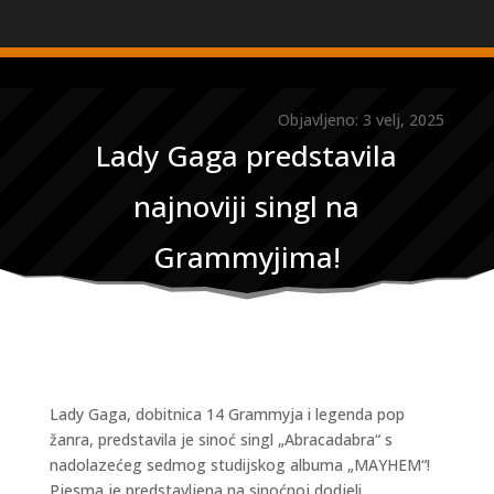
Objavljeno: 3 velj, 2025
Lady Gaga predstavila
najnoviji singl na
Grammyjima!
Lady Gaga, dobitnica 14 Grammyja i legenda pop
žanra, predstavila je sinoć singl „Abracadabra“ s
nadolazećeg sedmog studijskog albuma „MAYHEM“!
Pjesma je predstavljena na sinoćnoj dodjeli