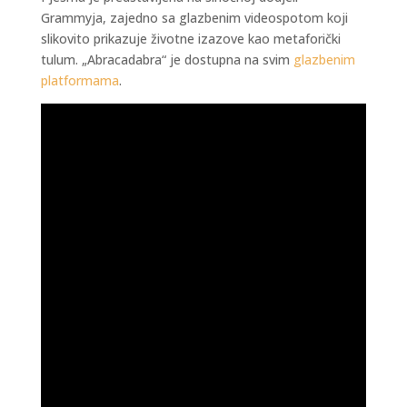
Grammyja, zajedno sa glazbenim videospotom koji
slikovito prikazuje životne izazove kao metaforički
tulum. „Abracadabra“ je dostupna na svim
glazbenim
platformama
.