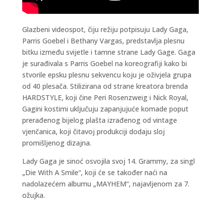
Glazbeni videospot, čiju režiju potpisuju Lady Gaga,
Parris Goebel i Bethany Vargas, predstavlja plesnu
bitku između svijetle i tamne strane Lady Gage. Gaga
je surađivala s Parris Goebel na koreografiji kako bi
stvorile epsku plesnu sekvencu koju je oživjela grupa
od 40 plesača. Stilizirana od strane kreatora brenda
HARDSTYLE, koji čine Peri Rosenzweig i Nick Royal,
Gagini kostimi uključuju zapanjujuće komade poput
prerađenog bijelog plašta izrađenog od vintage
vjenčanica, koji čitavoj produkciji dodaju sloj
promišljenog dizajna.
Lady Gaga je sinoć osvojila svoj 14. Grammy, za singl
„Die With A Smile“, koji će se također naći na
nadolazećem albumu „MAYHEM“, najavljenom za 7.
ožujka.