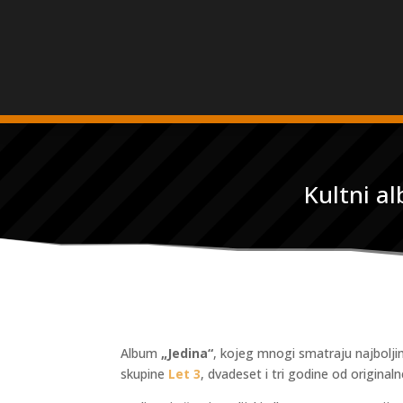
Kultni a
Album
„Jedina“
, kojeg mnogi smatraju najbolj
skupine
Let 3
, dvadeset i tri godine od original