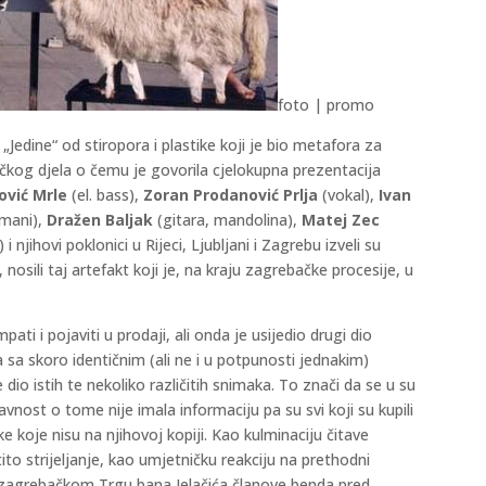
foto | promo
„Jedine“ od stiropora i plastike koji je bio metafora za
čkog djela o čemu je govorila cjelokupna prezentacija
ović Mrle
(el. bass),
Zoran Prodanović Prlja
(vokal),
Ivan
žmani),
Dražen Baljak
(gitara, mandolina),
Matej Zec
 i njihovi poklonici u Rijeci, Ljubljani i Zagrebu izveli su
nosili taj artefakt koji je, na kraju zagrebačke procesije, u
i i pojaviti u prodaji, ali onda je usijedio drugi dio
-a sa skoro identičnim (ali ne i u potpunosti jednakim)
 dio istih te nekoliko različitih snimaka. To znači da se u su
 Javnost o tome nije imala informaciju pa su svi koji su kupili
 koje nisu na njihovoj kopiji. Kao kulminaciju čitave
tito strijeljanje, kao umjetničku reakciju na prethodni
zagrebačkom Trgu bana Jelačića članove benda pred