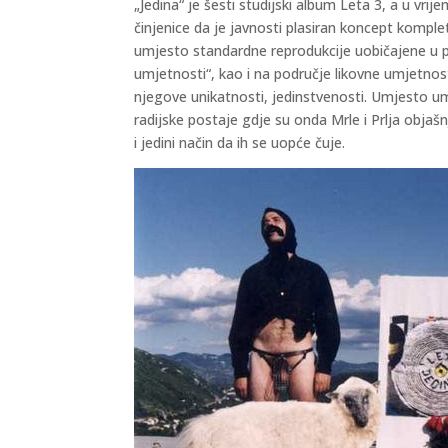
„Jedina“ je šesti studijski album Leta 3, a u v
činjenice da je javnosti plasiran koncept komple
umjesto standardne reprodukcije uobičajene u pop
umjetnosti“, kao i na područje likovne umjetnost
njegove unikatnosti, jedinstvenosti. Umjesto u
radijske postaje gdje su onda Mrle i Prlja objašn
i jedini način da ih se uopće čuje.