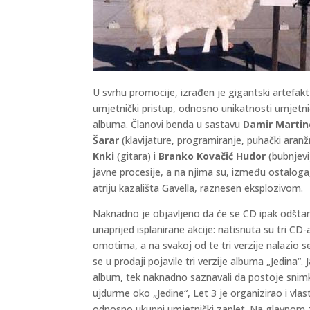
U svrhu promocije, izrađen je gigantski artefakt 
umjetnički pristup, odnosno unikatnosti umjetni
albuma. Članovi benda u sastavu
Damir Martin
Šarar
(klavijature, programiranje, puhački aran
Knki
(gitara) i
Branko Kovačić Hudor
(bubnjevi)
javne procesije, a na njima su, između ostaloga, 
atriju kazališta Gavella, raznesen eksplozivom.
Naknadno je objavljeno da će se CD ipak odštampat
unaprijed isplanirane akcije: natisnuta su tri CD
omotima, a na svakoj od te tri verzije nalazio se
se u prodaji pojavile tri verzije albuma „Jedina“.
album, tek naknadno saznavali da postoje snimke
ujdurme oko „Jedine“, Let 3 je organizirao i vlas
odnosno ukupni umjetnički zaplet. Na glavnom 