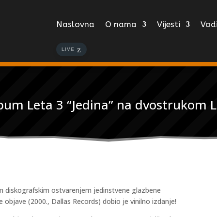
Naslovna
O nama
Vijesti
Vodi
LIVE
lbum Leta 3 “Jedina” na dvostrukom L
im diskografskim ostvarenjem jedinstvene glazbene
ne objave (2000., Dallas Records) dobio je vinilno izdanje!