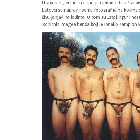
U vrijeme „Jedine“ nastao je i jedan od najživopi
Letovci su napravili seriju fotografija na kojim
živu janjad na leđima. U tom su „stajlingu“ i na
ikoničnih imagea benda koji je ionako šampion viz