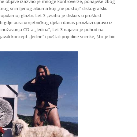
rijeme objave izazvao je mnoge kontroverze, ponajviše zbog
tnog snimljenog albuma koji „ne postoji“ diskografski:
ularnoj glazbi, Let 3 „vratio je diskurs u prošlost
i gdje aura umjetničkog djela i danas proizlazi upravo iz
množavanja CD-a „Jedina“, Let 3 najavio je pohod na
javali koncept „Jedine“ i puštali pojedine snimke, što je bio