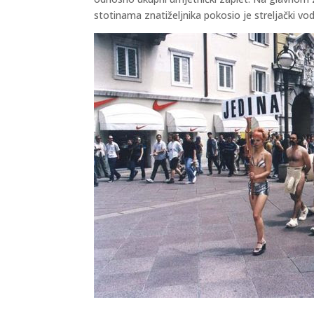
stotinama znatiželjnika pokosio je s
treljački vo