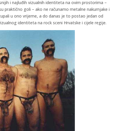
snijih i najluđih vizualnih identiteta na ovim prostorima –
a su praktično goli – ako ne računamo metalne nakurnjake i
stupali u ono vrijeme, a do danas je to postao jedan od
ualnog identiteta na rock sceni Hrvatske i cijele regije.