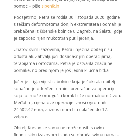
pomoć – piše
sibenik.in
Podsjetimo, Petra se rodila 30. listopada 2020. godine
s teškim deformitetima donjih ekstremiteta i odmah je
prebačena iz šibenske bolnice u Zagreb, na Šalatu, gdje
je započeo njen mukotrpan put liječenja.
Unatoč svim izazovima, Petra i njezina obitelj nisu
odustajali. Zahvaljujući dosadašnjim operacijama,
terapijama i ortozama, Petra je ostvarila značajne
pomake, no pred njom je još jedna ključna bitka.
Jučer je stigla vijest iz bolnice koja je šokirala obitelj –
konačno je određen termin i predračun za operaciju
koja joj može omogućiti korak bliže normalnom životu.
Međutim, cijena ove operacije iznosi ogromnih
24.602,42 eura, a iznos mora biti uplaćen do 17.
veljače.
Obitelj Kursan se sama ne može nositi s ovim
financijskim izazovom i sada se obraća svima nama –