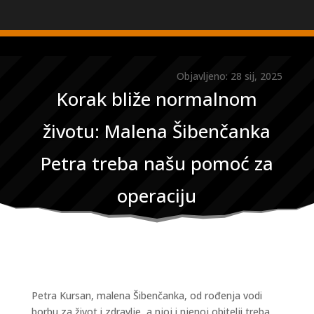
Objavljeno: 28 sij, 2025
Korak bliže normalnom
životu: Malena Šibenčanka
Petra treba našu pomoć za
operaciju
Petra Kursan, malena Šibenčanka, od rođenja vodi
borbu za život i zdravlje, a njoj i njenoj obitelji treba