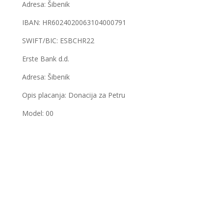
Adresa: Šibenik
IBAN: HR6024020063104000791
SWIFT/BIC: ESBCHR22
Erste Bank d.d.
Adresa: Šibenik
Opis placanja: Donacija za Petru
Model: 00
Kraljevski grad Knin 26. i 27. rujna postaje