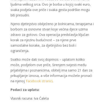
ljudima velikog srca. Ovo je borba u kojoj svaki euro,
svaka podjela ove priče i svaka gesta podrške mogu
biti presudni.
Njeno djetinjstvo obilježeno je bolnicama, terapijama i
borbom za osnovne stvari koje većina djece uzima
zdravo za gotovo. Ova operacija predstavlja ključan
korak za njezinu budućnost – za njene prve
samostalne korake, za djetinjstvo bez boli i
ograničenja.
Svatko može dati svoj doprinos – uplatom koliko
može, podjelom ove priče, širenjem svijesti među
prijateljima i poznanicima, obitelj ima samo 21 dan za
prikupljanje iznosa, a više informacija možete pronaći
na njenoj
Facebook stranici
.
Podaci za uplatu:
Vlasnik racuna: Iva Ćaleta