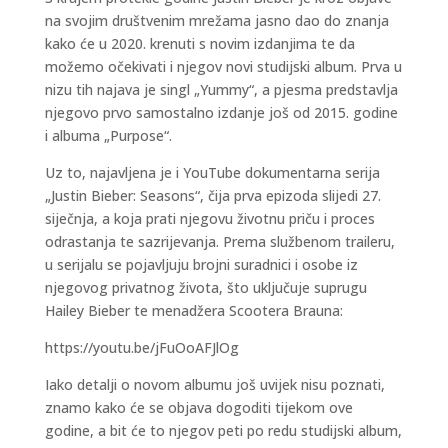
na svojim društvenim mrežama jasno dao do znanja
kako će u 2020. krenuti s novim izdanjima te da
možemo očekivati i njegov novi studijski album. Prva u
nizu tih najava je singl „Yummy“, a pjesma predstavlja
njegovo prvo samostalno izdanje još od 2015. godine
i albuma „Purpose“.
Uz to, najavljena je i YouTube dokumentarna serija
„Justin Bieber: Seasons“, čija prva epizoda slijedi 27.
siječnja, a koja prati njegovu životnu priču i proces
odrastanja te sazrijevanja. Prema službenom traileru,
u serijalu se pojavljuju brojni suradnici i osobe iz
njegovog privatnog života, što uključuje suprugu
Hailey Bieber te menadžera Scootera Brauna:
https://youtu.be/jFuOoAFJlOg
Iako detalji o novom albumu još uvijek nisu poznati,
znamo kako će se objava dogoditi tijekom ove
godine, a bit će to njegov peti po redu studijski album,