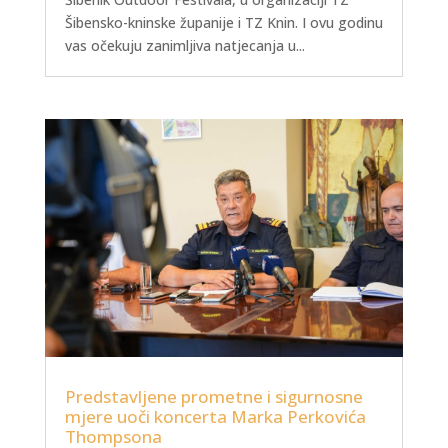
Šibensko-kninske županije i TZ Knin. I ovu godinu
vas očekuju zanimljiva natjecanja u...
Predstavljene prometne i sigurnosne
mjere uoči koncerta Marka Perkovića
Thompsona