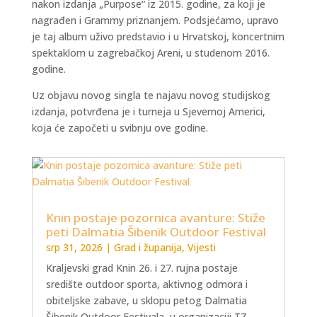
nakon izdanja „Purpose“ iz 2015. godine, za koji je
nagrađen i Grammy priznanjem. Podsjećamo, upravo
je taj album uživo predstavio i u Hrvatskoj, koncertnim
spektaklom u zagrebačkoj Areni, u studenom 2016.
godine.
Uz objavu novog singla te najavu novog studijskog
izdanja, potvrđena je i turneja u Sjevernoj Americi,
koja će započeti u svibnju ove godine.
Knin postaje pozornica avanture: Stiže
peti Dalmatia Šibenik Outdoor Festival
srp 31, 2026
|
Grad i županija
,
Vijesti
Kraljevski grad Knin 26. i 27. rujna postaje
središte outdoor sporta, aktivnog odmora i
obiteljske zabave, u sklopu petog Dalmatia
Šibenik Outdoor Festivala, u organizaciji TZ