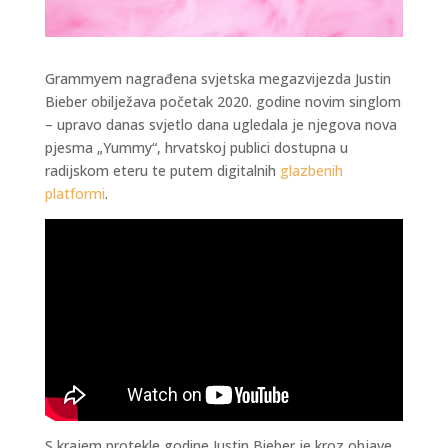
Grammyem nagrađena svjetska megazvijezda Justin
Bieber obilježava početak 2020. godine novim singlom
– upravo danas svjetlo dana ugledala je njegova nova
pjesma „Yummy“, hrvatskoj publici dostupna u
radijskom eteru te putem digitalnih
glazbenih
platformi
.
S krajem protekle godine Justin Bieber je kroz objave