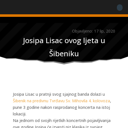
Objavljeno: 17 lip, 2020
Josipa Lisac ovog ljeta u
Šibeniku
Josipa Lisac u pratnji svog sjajnog banda dolazi u
Šibenik na predivnu Tvrđavu Sv. Mihovila 4. kolovoza
,
pune 3 godine nakon rasprodanog koncerta na istoj
lokaciji.
Na jednom od svojih rijetkih koncertnih pojavljivanja
ove godine Josipa će izvesti niz klasika iz svojeg