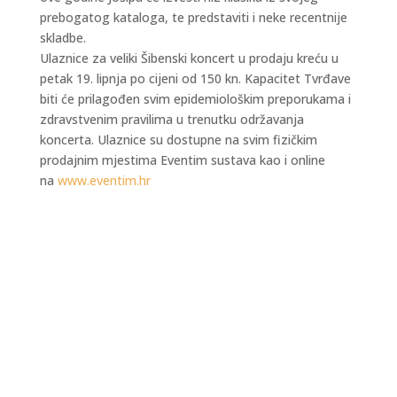
prebogatog kataloga, te predstaviti i neke recentnije
skladbe.
Ulaznice za veliki Šibenski koncert u prodaju kreću u
petak 19. lipnja po cijeni od 150 kn. Kapacitet Tvrđave
biti će prilagođen svim epidemiološkim preporukama i
zdravstvenim pravilima u trenutku održavanja
koncerta. Ulaznice su dostupne na svim fizičkim
prodajnim mjestima Eventim sustava kao i online
na
www.eventim.hr
Kraljevski grad Knin 26. i 27. rujna postaje
središte outdoor sporta, aktivnog odmora i
obiteljske zabave, u sklopu petog Dalmatia