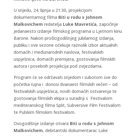
U srijedu, 24. lipnja u 21:30, projekcijom
dokumentarnog filma
Biti u rodu s Johnom
Malkovichem
redatelja
Luke Mavretića
, započinje
jedanaesto izdanje filmskog programa u Ljetnom kinu
Barone. Nakon prošlogodišnjeg jubilarnog izdanja,
publiku i ove sezone očekuje raznolik izbor aktualnih
domaćih i međunarodnih naslova, festivalskih
uspješnica, domaćih premijera, gostovanja filmskih
autora i posebnih projekcija pod zvijezdama.
Program će se održavati srijedom i subotom sve do
početka rujna i donosi dvanaest filmskih večeri – od
festivalskih uspješnica, novih domaćih ostvarenja te
gostovanja filmskih ekipa u suradnji s Festivalom
mediteranskog filma Split, Subversive Film Festivalom
te Pulskim filmskim festivalom.
Ovogodišnje izdanje otvara
Biti u rodu s Johnom
Malkovichem
, debitantski dokumentarac Luke