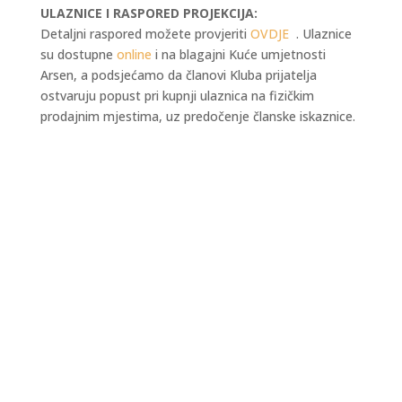
ULAZNICE I RASPORED PROJEKCIJA:
Detaljni raspored možete provjeriti
OVDJE
. Ulaznice
su dostupne
online
i na blagajni Kuće umjetnosti
Arsen, a podsjećamo da članovi Kluba prijatelja
ostvaruju popust pri kupnji ulaznica na fizičkim
prodajnim mjestima, uz predočenje članske iskaznice.
Kraljevski grad Knin 26. i 27. rujna postaje
središte outdoor sporta, aktivnog odmora i
obiteljske zabave, u sklopu petog Dalmatia
Šibenik Outdoor Festivala, u organizaciji TZ
Šibensko-kninske županije i TZ Knin. I ovu godinu
vas očekuju zanimljiva natjecanja u...