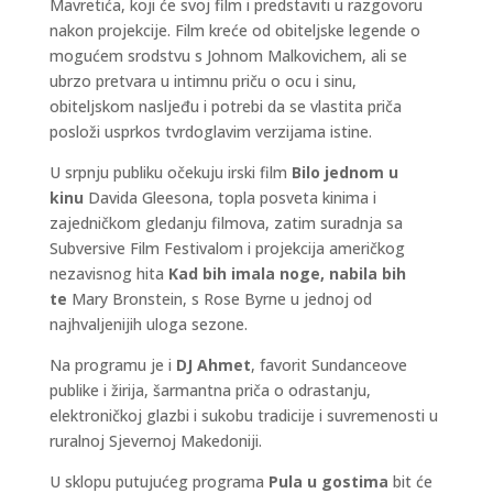
Mavretića, koji će svoj film i predstaviti u razgovoru
nakon projekcije. Film kreće od obiteljske legende o
mogućem srodstvu s Johnom Malkovichem, ali se
ubrzo pretvara u intimnu priču o ocu i sinu,
obiteljskom nasljeđu i potrebi da se vlastita priča
posloži usprkos tvrdoglavim verzijama istine.
U srpnju publiku očekuju irski film
Bilo jednom u
kinu
Davida Gleesona, topla posveta kinima i
zajedničkom gledanju filmova, zatim suradnja sa
Subversive Film Festivalom i projekcija američkog
nezavisnog hita
Kad bih imala noge, nabila bih
te
Mary Bronstein, s Rose Byrne u jednoj od
najhvaljenijih uloga sezone.
Na programu je i
DJ Ahmet
, favorit Sundanceove
publike i žirija, šarmantna priča o odrastanju,
elektroničkoj glazbi i sukobu tradicije i suvremenosti u
ruralnoj Sjevernoj Makedoniji.
U sklopu putujućeg programa
Pula u gostima
bit će