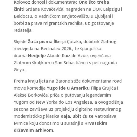
Kolovoz donosi i dokumentarac
Ono što treba
činiti
Srđana Kovačevića, nagrađen na DOK Leipzigu i
Beldocsu, o Radničkom savjetovalištu u Ljubljani i
borbi za prava migrantskih radnika, uz gostovanje
redatelja.
Slijede
Žuta pisma
İlkerja Çataka, dobitnik Zlatnog
medvjeda na Berlinaleu 2026., te španjolska
drama
Nedjelje
Alaude Ruiz de Azúe, ovjenčana
Zlatnom školjkom u San Sebastiánu i s pet nagrada
Goya.
Prema kraju ljeta na Barone stiže dokumentarna road
movie komedija
Yugo ide u Ameriku
Filipa Grujića i
Alekse Borkovića, priča o putovanju legendarnim
Yugom od New Yorka do Los Angelesa, a ovogodišnja
sezona završava uz projekciju digitalno restauriranog
modernističkog klasika
Kaja, ubit ću te
Vatroslava
Mimice koju donosimo u suradnji s
Hrvatskim
državnim arhivom
.