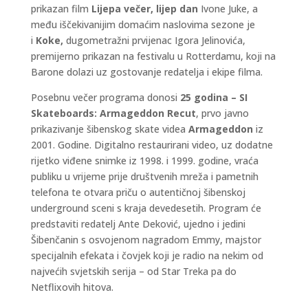
prikazan film
Lijepa večer, lijep dan
Ivone Juke, a
među iščekivanijim domaćim naslovima sezone je
i
Koke,
dugometražni prvijenac Igora Jelinovića,
premijerno prikazan na festivalu u Rotterdamu, koji na
Barone dolazi uz gostovanje redatelja i ekipe filma.
Posebnu večer programa donosi
25 godina – SI
Skateboards: Armageddon Recut
, prvo javno
prikazivanje šibenskog skate videa
Armageddon
iz
2001. Godine. Digitalno restaurirani video, uz dodatne
rijetko viđene snimke iz 1998. i 1999. godine, vraća
publiku u vrijeme prije društvenih mreža i pametnih
telefona te otvara priču o autentičnoj šibenskoj
underground sceni s kraja devedesetih. Program će
predstaviti redatelj Ante Deković, ujedno i jedini
Šibenčanin s osvojenom nagradom Emmy, majstor
specijalnih efekata i čovjek koji je radio na nekim od
najvećih svjetskih serija – od Star Treka pa do
Netflixovih hitova.