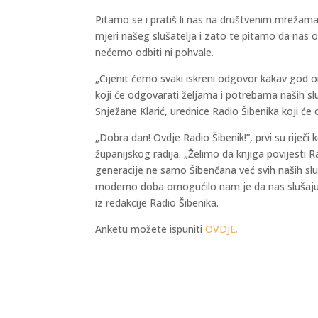
Pitamo se i pratiš li nas na društvenim mrežama
mjeri našeg slušatelja i zato te pitamo da nas o
nećemo odbiti ni pohvale.
„Cijenit ćemo svaki iskreni odgovor kakav god on b
koji će odgovarati željama i potrebama naših slu
Snježane Klarić, urednice Radio Šibenika koji će 
„Dobra dan! Ovdje Radio Šibenik!”, prvi su riječi 
županijskog radija. „Želimo da knjiga povijesti Ra
generacije ne samo Šibenčana već svih naših slušat
moderno doba omogućilo nam je da nas slušaju bi
iz redakcije Radio Šibenika.
Anketu možete ispuniti
OVDJE.