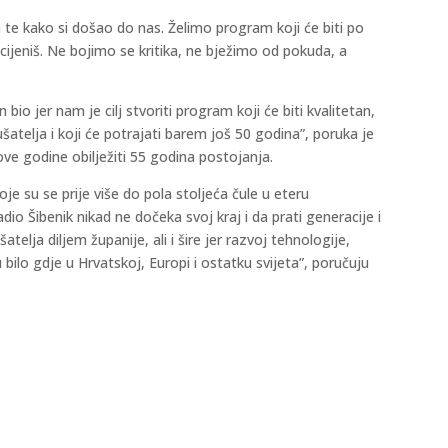
 te kako si došao do nas. Želimo program koji će biti po
cijeniš. Ne bojimo se kritika, ne bježimo od pokuda, a
io jer nam je cilj stvoriti program koji će biti kvalitetan,
šatelja i koji će potrajati barem još 50 godina”, poruka je
ove godine obilježiti 55 godina postojanja.
koje su se prije više do pola stoljeća čule u eteru
dio Šibenik nikad ne dočeka svoj kraj i da prati generacije i
elja diljem županije, ali i šire jer razvoj tehnologije,
lo gdje u Hrvatskoj, Europi i ostatku svijeta”, poručuju