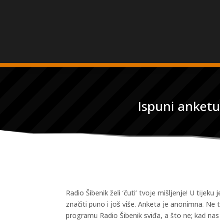
Ispuni anketu
Radio Šibenik želi ‘čuti’ tvoje mišljenje! U tij
značiti puno i još više. Anketa je anonimna. Ne 
programu Radio Šibenik sviđa, a što ne; kad nas n