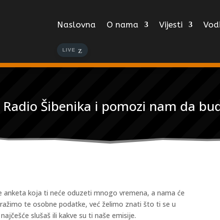
Naslovna
O nama
Vijesti
Vodi
LIVE
 Radio Šibenika i pomozi nam da bud
eku je anketa koja ti neće oduzeti mnogo vremena, a nama će
tražimo te osobne podatke, već želimo znati što ti se u
ajčešće slušaš ili kakve su ti naše emisije.