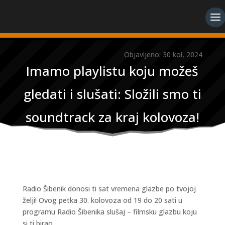
Objavljeno: 30 kol, 2024
Imamo playlistu koju možeš
gledati i slušati: Složili smo ti
soundtrack za kraj kolovoza!
Radio Šibenik donosi ti sat vremena glazbe po tvojoj
želji! Ovog petka 30. kolovoza od 19 do 20 sati u
programu Radio Šibenika slušaj – filmsku glazbu koju
si ti birao.