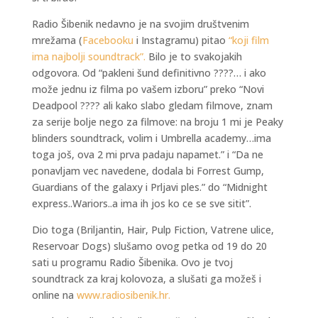
Radio Šibenik nedavno je na svojim društvenim
mrežama (
Facebooku
i Instagramu) pitao
“koji film
ima najbolji soundtrack”.
Bilo je to svakojakih
odgovora. Od “pakleni šund definitivno ????… i ako
može jednu iz filma po vašem izboru” preko “Novi
Deadpool ???? ali kako slabo gledam filmove, znam
za serije bolje nego za filmove: na broju 1 mi je Peaky
blinders soundtrack, volim i Umbrella academy…ima
toga još, ova 2 mi prva padaju napamet.” i “Da ne
ponavljam vec navedene, dodala bi Forrest Gump,
Guardians of the galaxy i Prljavi ples.” do “Midnight
express..Wariors..a ima ih jos ko ce se sve sitit”.
Dio toga (Briljantin, Hair, Pulp Fiction, Vatrene ulice,
Reservoar Dogs) slušamo ovog petka od 19 do 20
sati u programu Radio Šibenika. Ovo je tvoj
soundtrack za kraj kolovoza, a slušati ga možeš i
online na
www.radiosibenik.hr.