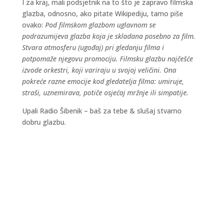
I za kraj, mali podsjetnik na to što je zapravo filmska
glazba, odnosno, ako pitate Wikipediju, tamo piše
ovako:
Pod filmskom glazbom uglavnom se
podrazumijeva glazba koja je skladana posebno za film.
Stvara atmosferu (ugođaj) pri gledanju filma i
potpomaže njegovu promociju. Filmsku glazbu najčešće
izvode orkestri, koji variraju u svojoj veličini. Ona
pokreće razne emocije kod gledatelja filma: umiruje,
straši, uznemirava, potiče osjećaj mržnje ili simpatije.
Upali Radio Šibenik – baš za tebe & slušaj stvarno
dobru glazbu.
Kraljevski grad Knin 26. i 27. rujna postaje