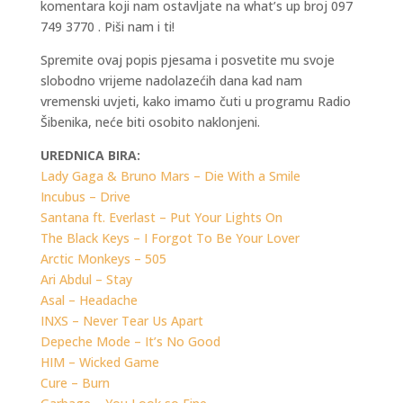
komentara koji nam ostavljate na what’s up broj 097
749 3770 . Piši nam i ti!
Spremite ovaj popis pjesama i posvetite mu svoje
slobodno vrijeme nadolazećih dana kad nam
vremenski uvjeti, kako imamo čuti u programu Radio
Šibenika, neće biti osobito naklonjeni.
UREDNICA BIRA:
Lady Gaga & Bruno Mars – Die With a Smile
Incubus – Drive
Santana ft. Everlast – Put Your Lights On
The Black Keys – I Forgot To Be Your Lover
Arctic Monkeys – 505
Ari Abdul – Stay
Asal – Headache
INXS – Never Tear Us Apart
Depeche Mode – It’s No Good
HIM – Wicked Game
Cure – Burn