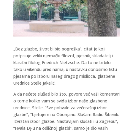
„Bez glazbe, život bi bio pogreška“, citat je koji
potpisuje veliki njemački filozof, pjesnik, skladatelj i
klasični filolog Friedrich Nietzsche. Da to ne bi bilo
tako u vikendu pred nama, u nastavku donosimo listu
pjesama po izboru našeg dragog mislioca, glazbene
urednice Stelle Jakelić.
A da nećete slušati bilo što, govore već vaši komentari
o tome koliko vam se sviđa izbor naše glazbene
urednice, Stelle. “Sve pohvale za večerašnji izbor
glazbe”, “Ljetujem na Obonjanu. Slušam Radio Šibenik.
Izvrstan izbor glazbe. Nastavljam slušati i u Zagrebu”,
“Hvala DJ-u na odličnoj glazbi”, samo je dio vaših