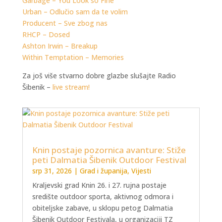
Garbage – You Look so Fine
Urban – Odlučio sam da te volim
Producent – Sve zbog nas
RHCP – Dosed
Ashton Irwin – Breakup
Within Temptation – Memories
Za još više stvarno dobre glazbe slušajte Radio
Šibenik –
live stream!
Knin postaje pozornica avanture: Stiže
peti Dalmatia Šibenik Outdoor Festival
srp 31, 2026
|
Grad i županija
,
Vijesti
Kraljevski grad Knin 26. i 27. rujna postaje
središte outdoor sporta, aktivnog odmora i
obiteljske zabave, u sklopu petog Dalmatia
Šibenik Outdoor Festivala, u organizaciji TZ